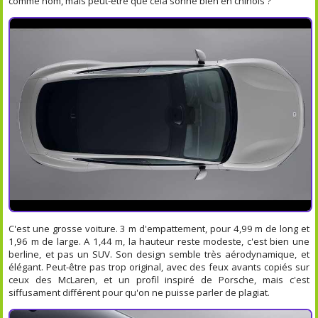
comme nom, mais peut-être que cela sonne bien en chinois ?
C'est une grosse voiture. 3 m d'empattement, pour 4,99 m de long et
1,96 m de large. A 1,44 m, la hauteur reste modeste, c'est bien une
berline, et pas un SUV. Son design semble très aérodynamique, et
élégant. Peut-être pas trop original, avec des feux avants copiés sur
ceux des McLaren, et un profil inspiré de Porsche, mais c'est
siffusament différent pour qu'on ne puisse parler de plagiat.