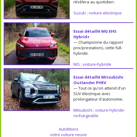
révèlera au quotidien.
Suzuki
;
voiture-electrique
Essai détaillé MG EHS
Hybrid+
— Championne du rapport
prix/prestations, cette full-
hybride.
MG
;
voiture-hybride
Essai détaillé Mitsubishi
Outlander PHEV
— Tout ce qu'on attend d'un
SUV électrique avec
prolongateur d'autonomie.
Mitsubishi
;
voiture-hybride-
rechargeable
AutoMoins
votre voiture neuve