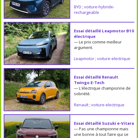
BYD
;
voiture-hybride-
rechargeable
Essai détaillé Leapmotor B10
électrique
— Le prix comme meilleur
argument.
Leapmotor
;
voiture-electrique
Essai détaillé Renault
Twingo E-Tech
— L'électrique championne de
sobriété.
Renault
;
voiture-electrique
Essai détaillé Suzuki e-Vitara
— Pas une championne mais
une bonne à tout faire qui se