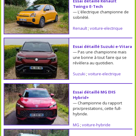
Essai détaillé Renault
Twingo E-Tech
— L'électrique championne de
sobriété.
Renault
;
voiture-electrique
Essai détaillé Suzuki e-Vitara
— Pas une championne mais
une bonne à tout faire qui se
révèlera au quotidien.
Suzuki
;
voiture-electrique
Essai détaillé MG EHS
Hybrid+
— Championne du rapport
prix/prestations, cette full-
hybride.
MG
;
voiture-hybride