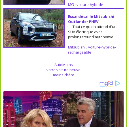
MG
;
voiture-hybride
Essai détaillé Mitsubishi
Outlander PHEV
— Tout ce qu'on attend d'un
SUV électrique avec
prolongateur d'autonomie.
Mitsubishi
;
voiture-hybride-
rechargeable
AutoMoins
votre voiture neuve
moins chère