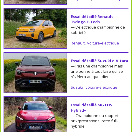
Essai détaillé Renault
Twingo E-Tech
— L'électrique championne de
sobriété.
Renault
;
voiture-electrique
Essai détaillé Suzuki e-Vitara
— Pas une championne mais
une bonne à tout faire qui se
révèlera au quotidien.
Suzuki
;
voiture-electrique
Essai détaillé MG EHS
Hybrid+
— Championne du rapport
prix/prestations, cette full-
hybride.