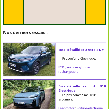
Nos derniers essais :
Essai détaillé BYD Atto 2 DM-
i
— Presqu'une électrique.
BYD
;
voiture-hybride-
rechargeable
Essai détaillé Leapmotor B10
électrique
— Le prix comme meilleur
argument.
Leapmotor
;
voiture-electrique