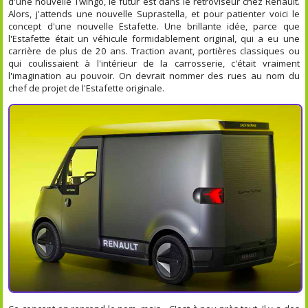
d'une nouvelle Twingo, le futur est dans le rétroviseur chez Renault.
Alors, j'attends une nouvelle Suprastella, et pour patienter voici le
concept d'une nouvelle Estafette. Une brillante idée, parce que
l'Estafette était un véhicule formidablement original, qui a eu une
carrière de plus de 20 ans. Traction avant, portières classiques ou
qui coulissaient à l'intérieur de la carrosserie, c'était vraiment
l'imagination au pouvoir. On devrait nommer des rues au nom du
chef de projet de l'Estafette originale.