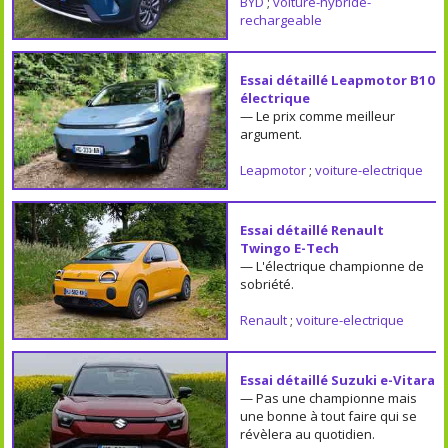
BYD
;
voiture-hybride-
rechargeable
Essai détaillé Leapmotor B10
électrique
— Le prix comme meilleur
argument.
Leapmotor
;
voiture-electrique
Essai détaillé Renault
Twingo E-Tech
— L'électrique championne de
sobriété.
Renault
;
voiture-electrique
Essai détaillé Suzuki e-Vitara
— Pas une championne mais
une bonne à tout faire qui se
révèlera au quotidien.