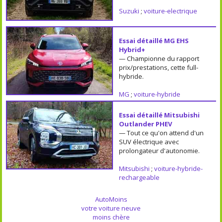
Suzuki
;
voiture-electrique
Essai détaillé MG EHS
Hybrid+
— Championne du rapport
prix/prestations, cette full-
hybride.
MG
;
voiture-hybride
Essai détaillé Mitsubishi
Outlander PHEV
— Tout ce qu'on attend d'un
SUV électrique avec
prolongateur d'autonomie.
Mitsubishi
;
voiture-hybride-
rechargeable
AutoMoins
votre voiture neuve
moins chère