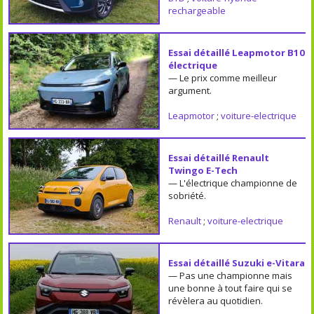
rechargeable
Essai détaillé Leapmotor B10
électrique
— Le prix comme meilleur
argument.
Leapmotor
;
voiture-electrique
Essai détaillé Renault
Twingo E-Tech
— L'électrique championne de
sobriété.
Renault
;
voiture-electrique
Essai détaillé Suzuki e-Vitara
— Pas une championne mais
une bonne à tout faire qui se
révèlera au quotidien.