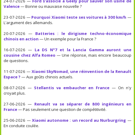
24-07-2026 —
Ford s'associe à Geely pour sauver son usine de
Valence
— Bonne ou mauvaise nouvelle ?
23-07-2026 —
Pourquoi Xiaomi teste ses voitures à 300 km/h
—
L'argument des allemands.
20-07-2026 —
Batteries : le dirigisme techno-économique
chinois en action
— Un exemple pour la France ?
16-07-2026 —
La DS N°7 et la Lancia Gamma auront une
cousine chez Alfa Romeo
— Une réponse, mais encore beaucoup
de questions.
11-07-2026 —
Xiaomi SkyNomad, une réinvention de la Renault
Espace ?
— Aux goûts chinois actuels.
08-07-2026 —
Stellantis va embaucher en France
— On n'y
croyait plus.
27-06-2026 —
Renault va se séparer de 800 ingénieurs en
France
— Pas seulement une question de compétitivité.
25-06-2026 —
Xiaomi autonome : un record au Nurburgring
—
En conduite coulée.