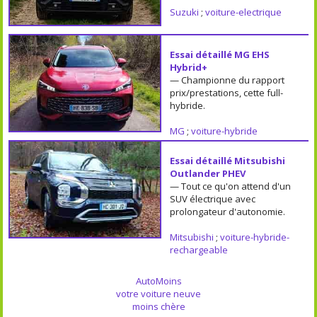
Suzuki
;
voiture-electrique
Essai détaillé MG EHS
Hybrid+
— Championne du rapport
prix/prestations, cette full-
hybride.
MG
;
voiture-hybride
Essai détaillé Mitsubishi
Outlander PHEV
— Tout ce qu'on attend d'un
SUV électrique avec
prolongateur d'autonomie.
Mitsubishi
;
voiture-hybride-
rechargeable
AutoMoins
votre voiture neuve
moins chère