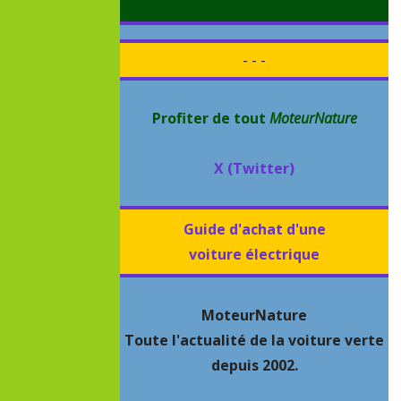
- - -
Profiter de tout
MoteurNature
X (Twitter)
Guide d'achat d'une
voiture électrique
MoteurNature
Toute l'actualité de la voiture verte
depuis 2002.