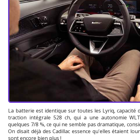
La batterie est identique sur toutes les Lyriq, capacité 
traction intégrale 528 ch, qui a une autonomie WLT
quelques 7/8 %, ce qui ne semble pas dramatique, consid
On disait déjà des Cadillac essence qu'elles étaient lour
sont encore bien plus !