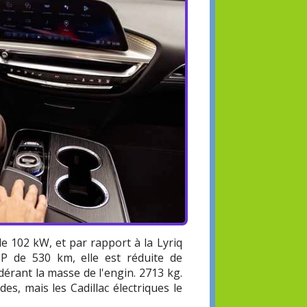
de 102 kW, et par rapport à la Lyriq
P de 530 km, elle est réduite de
érant la masse de l'engin. 2713 kg.
des, mais les Cadillac électriques le