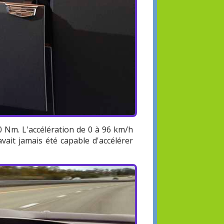
0 Nm. L'accélération de 0 à 96 km/h
vait jamais été capable d'accélérer