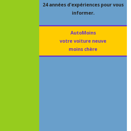
24 années d'expériences pour vous
informer.
AutoMoins
votre voiture neuve
moins chère