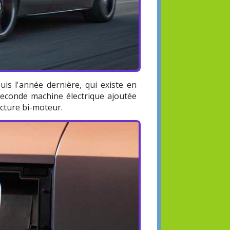
is l'année dernière, qui existe en
 seconde machine électrique ajoutée
ecture bi-moteur.