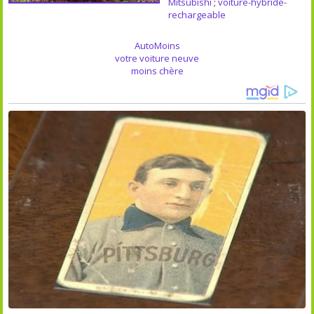
Mitsubishi
;
voiture-hybride-
rechargeable
AutoMoins
votre voiture neuve
moins chère