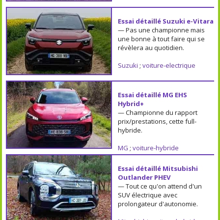
Essai détaillé Suzuki e-Vitara
— Pas une championne mais
une bonne à tout faire qui se
révèlera au quotidien.
Suzuki
;
voiture-electrique
Essai détaillé MG EHS
Hybrid+
— Championne du rapport
prix/prestations, cette full-
hybride.
MG
;
voiture-hybride
Essai détaillé Mitsubishi
Outlander PHEV
— Tout ce qu'on attend d'un
SUV électrique avec
prolongateur d'autonomie.