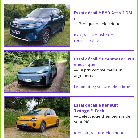
Essai détaillé BYD Atto 2 DM-
i
— Presqu'une électrique.
BYD
;
voiture-hybride-
rechargeable
Essai détaillé Leapmotor B10
électrique
— Le prix comme meilleur
argument.
Leapmotor
;
voiture-electrique
Essai détaillé Renault
Twingo E-Tech
— L'électrique championne de
sobriété.
Renault
;
voiture-electrique