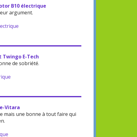
otor B10 électrique
leur argument.
lectrique
lt Twingo E-Tech
onne de sobriété.
rique
 e-Vitara
 mais une bonne à tout faire qui
en.
ique