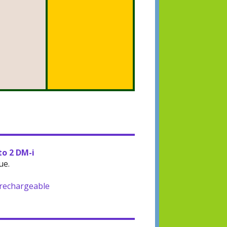
to 2 DM-i
ue.
-rechargeable