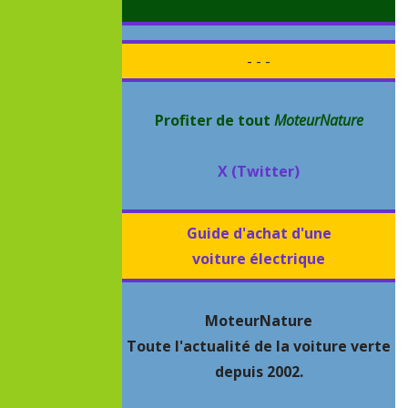
- - -
Profiter de tout
MoteurNature
X (Twitter)
Guide d'achat d'une
voiture électrique
MoteurNature
Toute l'actualité de la voiture verte
depuis 2002.