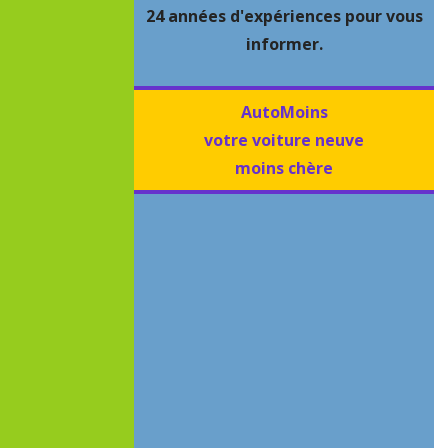
24 années d'expériences pour vous
informer.
AutoMoins
votre voiture neuve
moins chère