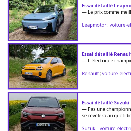
Essai détaillé Leapm
— Le prix comme meil
Leapmotor
;
voiture-e
Essai détaillé Renau
— L'électrique champi
Renault
;
voiture-elect
Essai détaillé Suzuki
— Pas une championne
se révèlera au quotidi
Suzuki
;
voiture-electr