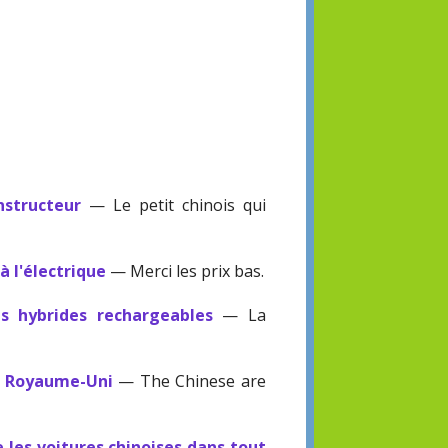
structeur
— Le petit chinois qui
à l'électrique
— Merci les prix bas.
es hybrides rechargeables
— La
au Royaume-Uni
— The Chinese are
 les voitures chinoises dans tout