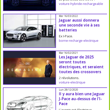
voiture-hybride-rechargeable
Mer 16/03/2022
Jaguar aussi donnera
une seconde vie à ses
batteries
Ex I-Pace.
borne-recharge-electrique
Mar 16/02/2021
Les Jaguar de 2025
seront toutes
électriques, et seraient
toutes des crossovers
2 révolutions.
voiture-electrique
Lun 28/12/2020
Il y aura bien une Jaguar
J-Pace au-dessus de l'I-
Pace
L'avenir est électrique.