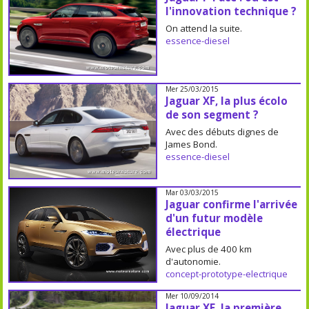
l'innovation technique ?
On attend la suite.
essence-diesel
Mer 25/03/2015
Jaguar XF, la plus écolo
de son segment ?
Avec des débuts dignes de
James Bond.
essence-diesel
Mar 03/03/2015
Jaguar confirme l'arrivée
d'un futur modèle
électrique
Avec plus de 400 km
d'autonomie.
concept-prototype-electrique
Mer 10/09/2014
Jaguar XE, la première