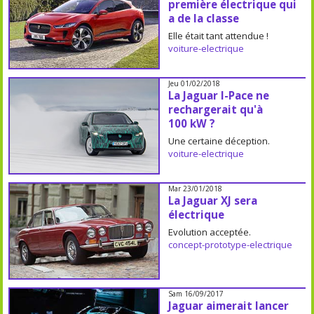
première électrique qui
a de la classe
Elle était tant attendue !
voiture-electrique
Jeu 01/02/2018
La Jaguar I-Pace ne
rechargerait qu'à
100 kW ?
Une certaine déception.
voiture-electrique
Mar 23/01/2018
La Jaguar XJ sera
électrique
Evolution acceptée.
concept-prototype-electrique
Sam 16/09/2017
Jaguar aimerait lancer