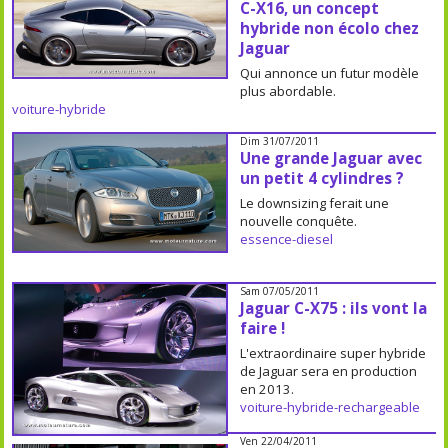
C-X16, un concept
hybride non écolo chez
Jaguar
Qui annonce un futur modèle
plus abordable.
voiture-hybride
Dim 31/07/2011
Une grande Jaguar avec
un petit 4 cylindres ?
Le downsizing ferait une
nouvelle conquête.
essence-diesel
Sam 07/05/2011
Jaguar C-X75 : ils vont la
faire !
L'extraordinaire super hybride
de Jaguar sera en production
en 2013.
voiture-hybride-rechargeable
Ven 22/04/2011