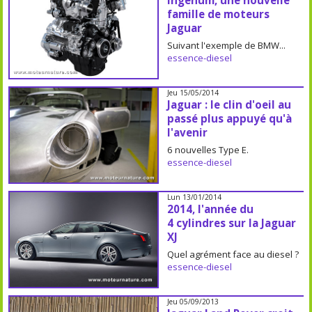
Ingenum, une nouvelle
famille de moteurs
Jaguar
Suivant l'exemple de BMW...
essence-diesel
Jeu 15/05/2014
Jaguar : le clin d'oeil au
passé plus appuyé qu'à
l'avenir
6 nouvelles Type E.
essence-diesel
Lun 13/01/2014
2014, l'année du
4 cylindres sur la Jaguar
XJ
Quel agrément face au diesel ?
essence-diesel
Jeu 05/09/2013