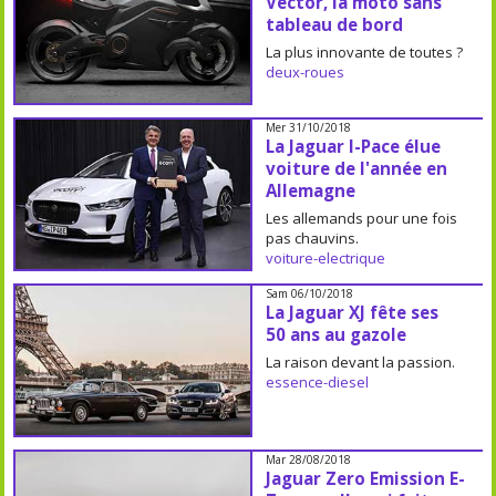
Vector, la moto sans
tableau de bord
La plus innovante de toutes ?
deux-roues
Mer 31/10/2018
La Jaguar I-Pace élue
voiture de l'année en
Allemagne
Les allemands pour une fois
pas chauvins.
voiture-electrique
Sam 06/10/2018
La Jaguar XJ fête ses
50 ans au gazole
La raison devant la passion.
essence-diesel
Mar 28/08/2018
Jaguar Zero Emission E-