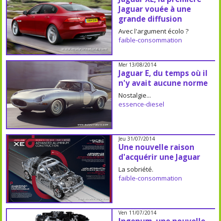
Jaguar vouée à une
grande diffusion
Avec l'argument écolo ?
faible-consommation
Mer 13/08/2014
Jaguar E, du temps où il
n'y avait aucune norme
Nostalgie...
essence-diesel
Jeu 31/07/2014
Une nouvelle raison
d'acquérir une Jaguar
La sobriété.
faible-consommation
Ven 11/07/2014