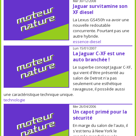
Mar 30/12/2008
Jaguar survitamine son
XF diesel
La Lexus GS450h va avoir une
nouvelle redoutable
concurrente. Pourtant pas une
autre hybride.
essence-diesel
Lun 15/01/2007
La Jaguar C-XF est une
auto branchée !
Le superbe concept Jaguar C-XF,
qui vient d'être présenté au
salon de Detroit n'a pas
seulement une esthétique
ravageuse, il possède aussi
une caractéristique technique unique.
technologie
Mer 26/04/2006
Un capot primé pour la
sécurité
En marge du salon de l'auto, il
s'est tenu à New York le