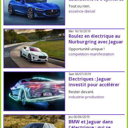
Tout ou rien.
essence-diesel
Mer 16/10/2019
Roulez en électrique au
Nurburgring avec Jaguar
Opportunité unique !
competition-manifestation
Sam 06/07/2019
Electriques : Jaguar
investit pour accélérer
Rester devant.
industrie-production
Jeu 06/06/2019
BMW et Jaguar dans
l'électrique : qui se