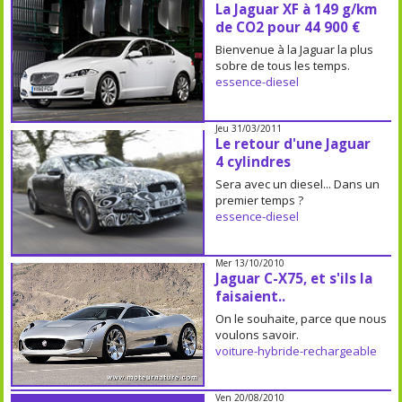
La Jaguar XF à 149 g/km
de CO2 pour 44 900 €
Bienvenue à la Jaguar la plus
sobre de tous les temps.
essence-diesel
Jeu 31/03/2011
Le retour d'une Jaguar
4 cylindres
Sera avec un diesel... Dans un
premier temps ?
essence-diesel
Mer 13/10/2010
Jaguar C-X75, et s'ils la
faisaient..
On le souhaite, parce que nous
voulons savoir.
voiture-hybride-rechargeable
Ven 20/08/2010