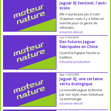
Jaguar XJ Sentinel, l'anti-
écolo
Elle n'aurait pas plu à Colin
Chapman, mais il y a hélas un
marché pour ce genre de
véhicules.
essence-diesel
Lun 31/05/2010
Des futures Jaguar
fabriquées en Chine
Quand la logique heurte la
tradition.
industrie-production
Sam 11/07/2009
Jaguar XJ, une certaine
vertu écologique
La nouvelle Jaguar XJ étonne
par son style, mais séduit par
sa technologie.
essence-diesel