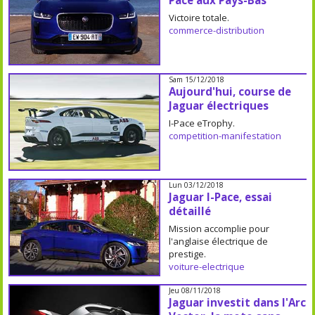
Pace aux Pays-Bas
Victoire totale.
commerce-distribution
Sam 15/12/2018
Aujourd'hui, course de
Jaguar électriques
I-Pace eTrophy.
competition-manifestation
Lun 03/12/2018
Jaguar I-Pace, essai
détaillé
Mission accomplie pour
l'anglaise électrique de
prestige.
voiture-electrique
Jeu 08/11/2018
Jaguar investit dans l'Arc