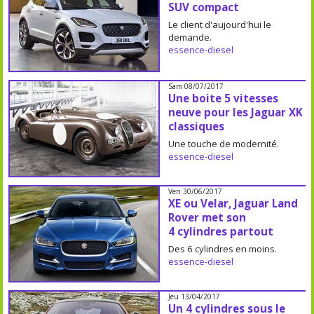
SUV compact
Le client d'aujourd'hui le
demande.
essence-diesel
Sam 08/07/2017
Une boite 5 vitesses
neuve pour les Jaguar XK
classiques
Une touche de modernité.
essence-diesel
Ven 30/06/2017
XE ou Velar, Jaguar Land
Rover met son
4 cylindres partout
Des 6 cylindres en moins.
essence-diesel
Jeu 13/04/2017
Un 4 cylindres sous le