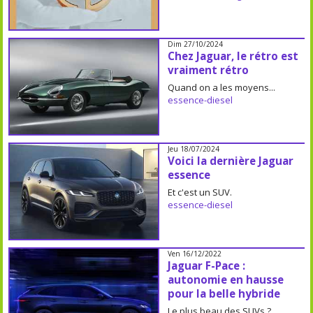
Dim 27/10/2024
Chez Jaguar, le rétro est
vraiment rétro
Quand on a les moyens...
essence-diesel
Jeu 18/07/2024
Voici la dernière Jaguar
essence
Et c'est un SUV.
essence-diesel
Ven 16/12/2022
Jaguar F-Pace :
autonomie en hausse
pour la belle hybride
Le plus beau des SUVs ?