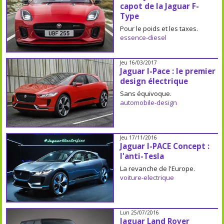
capot de la Jaguar F-
Type
Pour le poids et les taxes.
essence-diesel
Jeu 16/03/2017
Jaguar I-Pace : le premier
design électrique
Sans équivoque.
automobile-design
Jeu 17/11/2016
Jaguar I-PACE Concept :
l'anti-Tesla
La revanche de l'Europe.
voiture-electrique
Lun 25/07/2016
Jaguar Land Rover