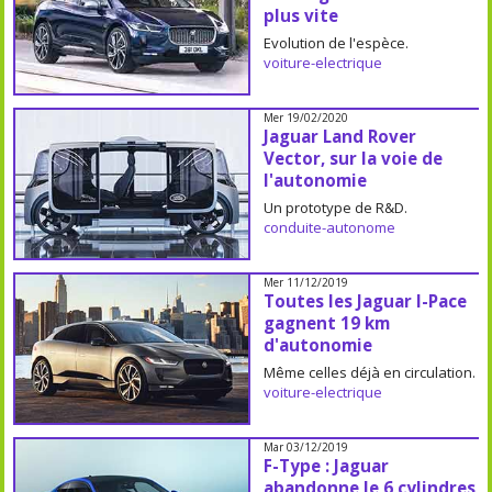
plus vite
Evolution de l'espèce.
voiture-electrique
Mer 19/02/2020
Jaguar Land Rover
Vector, sur la voie de
l'autonomie
Un prototype de R&D.
conduite-autonome
Mer 11/12/2019
Toutes les Jaguar I-Pace
gagnent 19 km
d'autonomie
Même celles déjà en circulation.
voiture-electrique
Mar 03/12/2019
F-Type : Jaguar
abandonne le 6 cylindres