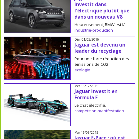
investit dans
l'électrique plutôt que
dans un nouveau V8
Heureusement, BMW est là.
industrie-production
Dim 01/05/2016
Jaguar est devenu un
leader du recyclage
Pour une forte réduction des
émissions de CO2.
ecologie
Mer 16/12/2015
Jaguar investit en
Formula E
Le chat électrifié.
competition-manifestation
Mar 15/09/2015
Jaguar F-Pace : où est