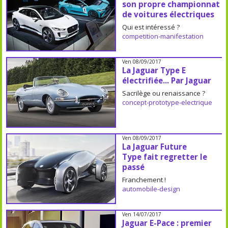
son propre championnat
de voitures électriques
Qui est intéressé ?
competition-manifestation
Ven 08/09/2017
La Jaguar Type E
électrifiée... Par Jaguar
Sacrilège ou renaissance ?
concept-prototype-electrique
Ven 08/09/2017
La Jaguar Future
Type fait regretter le
passé
Franchement !
automobile-design
Ven 14/07/2017
Jaguar E-Pace : premier