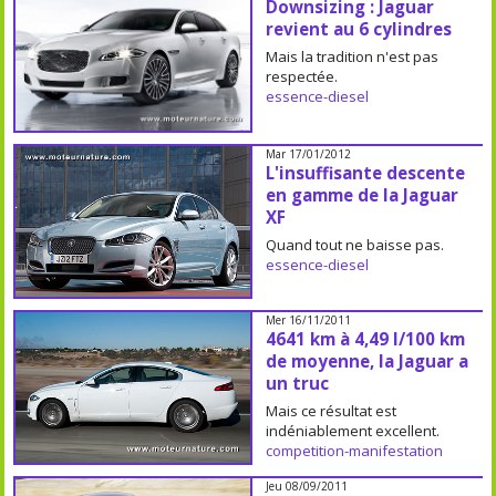
Downsizing : Jaguar
revient au 6 cylindres
Mais la tradition n'est pas
respectée.
essence-diesel
Mar 17/01/2012
L'insuffisante descente
en gamme de la Jaguar
XF
Quand tout ne baisse pas.
essence-diesel
Mer 16/11/2011
4641 km à 4,49 l/100 km
de moyenne, la Jaguar a
un truc
Mais ce résultat est
indéniablement excellent.
competition-manifestation
Jeu 08/09/2011