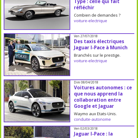
Type : celle qui fait
réfléchir
Combien de demandes ?
voiture-electrique
Ven 27/07/2018
Des taxis électriques
Jaguar I-Pace à Munich
Branchés sur le prestige.
voiture-electrique
Dim 08/04/2018
Voitures autonomes : ce
que nous apprend la
collaboration entre
Google et Jaguar
Waymo aux Etats-Unis.
conduite-autonome
Ven 02/03/2018
Jaguar I-Pace : la