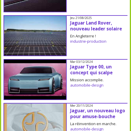
Jeu 21/08/2025
Jaguar Land Rover,
nouveau leader solaire
En Angleterre !
industrie-production
Mar 03/12/2024
Jaguar Type 00, un
concept qui scalpe
Mission accomplie.
automobile-design
Mer 20/11/2024
Jaguar, un nouveau logo
pour amuse-bouche
La réinvention en marche.
automobile-design