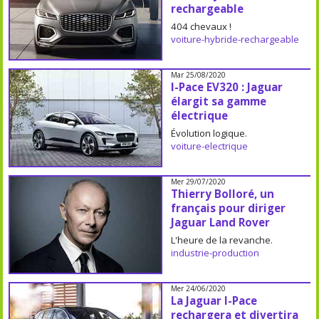
rechargeable
404 chevaux !
voiture-hybride-rechargeable
Mar 25/08/2020
I-Pace EV320 : Jaguar
élargit sa gamme
électrique
Évolution logique.
voiture-electrique
Mer 29/07/2020
Thierry Bolloré, un
français pour diriger
Jaguar Land Rover
L'heure de la revanche.
industrie-production
Mer 24/06/2020
La Jaguar I-Pace
rechargera et divertira