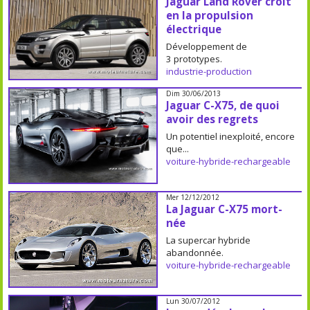
Jaguar Land Rover croit
en la propulsion
électrique
Développement de
3 prototypes.
industrie-production
Dim 30/06/2013
Jaguar C-X75, de quoi
avoir des regrets
Un potentiel inexploité, encore
que...
voiture-hybride-rechargeable
Mer 12/12/2012
La Jaguar C-X75 mort-
née
La supercar hybride
abandonnée.
voiture-hybride-rechargeable
Lun 30/07/2012