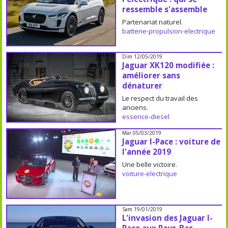
ressemble s'assemble
Partenariat naturel.
batterie-propulsion-electrique
Dim 12/05/2019
Jaguar XK120 modifiée :
améliorer sans
dénaturer
Le respect du travail des
anciens.
essence-diesel
Mar 05/03/2019
Jaguar I-Pace : voiture de
l'année 2019
Une belle victoire.
voiture-electrique
Sam 19/01/2019
L'invasion des Jaguar I-