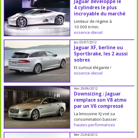
Jaguar développe le
4 cylindres le plus
incroyable du marché
Limiteur de régime à
10 000 tr/mn.
essence-diesel
Jeu 05/07/2012
Jaguar XF, berline ou
Sportbrake, les 2 aussi
sobres
Et surtout élégante !
essence-diesel
Ven 29/06/2012
Downsizing : Jaguar
remplace son V8 atmo
par un V6 compressé
La limousine XJ voit sa
consommation baisser.
hautes-performances
Mer 25/04/2012