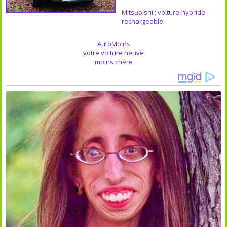
Mitsubishi
;
voiture-hybride-
rechargeable
AutoMoins
votre voiture neuve
moins chère