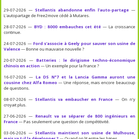
29-07-2026 —
Stellantis abandonne enfin l'auto-partage
—
L'autopartage de Free2move cédé à Mutares.
28-07-2026 —
BYD : 8000 embauches cet été
— La croissance
continue.
24-07-2026 —
Ford s'associe à Geely pour sauver son usine de
Valence
— Bonne ou mauvaise nouvelle ?
20-07-2026 —
Batteries : le dirigisme techno-économique
chinois en action
— Un exemple pour la France ?
16-07-2026 —
La DS N°7 et la Lancia Gamma auront une
cousine chez Alfa Romeo
— Une réponse, mais encore beaucoup
de questions.
08-07-2026 —
Stellantis va embaucher en France
— On n'y
croyait plus.
27-06-2026 —
Renault va se séparer de 800 ingénieurs en
France
— Pas seulement une question de compétitivité.
03-06-2026 —
Stellantis maintient son usine de Mulhouse,
mais va t-il la développer ?
— Quand on lit entre les lignes...