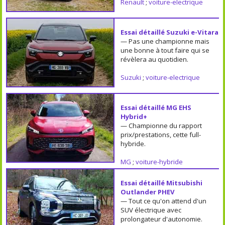
Renault
;
voiture-electrique
Essai détaillé Suzuki e-Vitara
— Pas une championne mais
une bonne à tout faire qui se
révèlera au quotidien.
Suzuki
;
voiture-electrique
Essai détaillé MG EHS
Hybrid+
— Championne du rapport
prix/prestations, cette full-
hybride.
MG
;
voiture-hybride
Essai détaillé Mitsubishi
Outlander PHEV
— Tout ce qu'on attend d'un
SUV électrique avec
prolongateur d'autonomie.