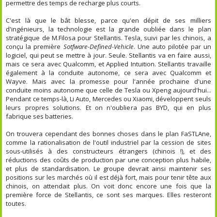
permettre des temps de recharge plus courts.
C'est là que le bât blesse, parce qu'en dépit de ses milliers
d'ingénieurs, la technologie est la grande oubliée dans le plan
stratégique de M.Filosa pour Stellantis. Tesla, suivi par les chinois, a
conçu la première
Sotfware-Defined-Vehicle
. Une auto pilotée par un
logiciel, qui peut se mettre à jour. Seule. Stellantis va en faire aussi,
mais ce sera avec Qualcomm, et Applied Intuition. Stellantis travaille
également à la conduite autonome, ce sera avec Qualcomm et
Wayve. Mais avec la promesse pour l'année prochaine d'une
conduite moins autonome que celle de Tesla ou Xpeng aujourd'hui...
Pendant ce temps-là, Li Auto, Mercedes ou Xiaomi, développent seuls
leurs propres solutions. Et on n'oubliera pas BYD, qui en plus
fabrique ses batteries.
On trouvera cependant des bonnes choses dans le plan FaSTLAne,
comme la rationalisation de l'outil industriel par la cession de sites
sous-utilisés à des constructeurs étrangers (chinois !), et des
réductions des coûts de production par une conception plus habile,
et plus de standardisation. Le groupe devrait ainsi maintenir ses
positions sur les marchés où il est déjà fort, mais pour tenir tête aux
chinois, on attendait plus. On voit donc encore une fois que la
première force de Stellantis, ce sont ses marques. Elles resteront
toutes.