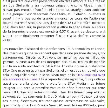
C'est peu dire que cette présentation était très attendue. Cela fait un
an que Stellantis a un nouveau dirigeant, Antonio Filosa, mais il
n'avait pas encore dévoilé qu'elle serait sa stratégie, son ambition
sur le groupe. C'est désormais chose faite, et... C'était du
business as
usual
. Il n'y a pas eu de grande annonce. Le cours de l'action en
bourse est resté stable. A Paris, il était de 6,32 € à la clotûre, mercredi
soir. Alors bien sûr, la présentation a attiré la spéculation. Au cours
de la journée, le cours est monté à 6,57 €, avant de descendre à
6,00 €, pour finalement remonter à 6,32 € à la clotûre. Comme la
veille.
Les nouvelles ? D'abord des clarifications. DS Automobiles et Lancia,
des marques qui ne se vendent que dans une poignée de pays, s'y
cantonneront. Citroën et Fiat vont se limiter au bas et milieu de
gamme. Aucune auto de ces marques d'ici 2030, n'aura de modèle
sur la nouvelle architecture STLA One. Et cette nouvelle plateforme
STLA One mise en avant par Stellantis, elle n'est pas si nouvelle que
cela, puisqu'elle n'est que le nouveau nom de la
STLA Small qui avait
été annoncé il y a 5 ans
. Elle a cependant été agrandie, puisqu'elle va
aussi prendre la place de la plateforme STLA Medium. La future
Peugeot 208 sera la première voiture de série à reposer sur cette
base STLA One, et d'autres modèles, chez Alfa Romeo, Jeep et Opel
suivront, sur les segments B, C et D. Mais un point fâcheux est que
ces autos, électriques, n'auront qu'une architecture en 400 volts,
quand la Hyundai Ioniq 5 ou la Smart #1 sont déjà en 800 volts, pour