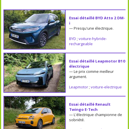
Essai détaillé BYD Atto 2 DM-
i
— Presqu'une électrique.
BYD
;
voiture-hybride-
rechargeable
Essai détaillé Leapmotor B10
électrique
— Le prix comme meilleur
argument.
Leapmotor
;
voiture-electrique
Essai détaillé Renault
Twingo E-Tech
— L'électrique championne de
sobriété.