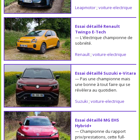
Leapmotor
;
voiture-electrique
Essai détaillé Renault
Twingo E-Tech
— L'électrique championne de
sobriété.
Renault
;
voiture-electrique
Essai détaillé Suzuki e-Vitara
— Pas une championne mais
une bonne à tout faire qui se
révèlera au quotidien.
Suzuki
;
voiture-electrique
Essai détaillé MG EHS
Hybrid+
— Championne du rapport
prix/prestations, cette full-