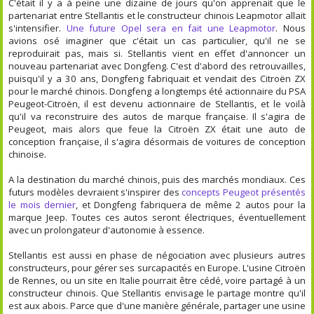
C'était il y a à peine une dizaine de jours qu'on apprenait que le
partenariat entre Stellantis et le constructeur chinois Leapmotor allait
s'intensifier.
Une future Opel sera en fait une Leapmotor
. Nous
avions osé imaginer que c'était un cas particulier, qu'il ne se
reproduirait pas, mais si. Stellantis vient en effet d'annoncer un
nouveau partenariat avec Dongfeng. C'est d'abord des retrouvailles,
puisqu'il y a 30 ans, Dongfeng fabriquait et vendait des Citroën ZX
pour le marché chinois. Dongfeng a longtemps été actionnaire du PSA
Peugeot-Citroën, il est devenu actionnaire de Stellantis, et le voilà
qu'il va reconstruire des autos de marque française. Il s'agira de
Peugeot, mais alors que feue la Citroën ZX était une auto de
conception française, il s'agira désormais de voitures de conception
chinoise.
A la destination du marché chinois, puis des marchés mondiaux. Ces
futurs modèles devraient s'inspirer des
concepts Peugeot présentés
le mois dernier
, et Dongfeng fabriquera de même 2 autos pour la
marque Jeep. Toutes ces autos seront électriques, éventuellement
avec un prolongateur d'autonomie à essence.
Stellantis est aussi en phase de négociation avec plusieurs autres
constructeurs, pour gérer ses surcapacités en Europe. L'usine Citroën
de Rennes, ou un site en Italie pourrait être cédé, voire partagé à un
constructeur chinois. Que Stellantis envisage le partage montre qu'il
est aux abois. Parce que d'une manière générale, partager une usine