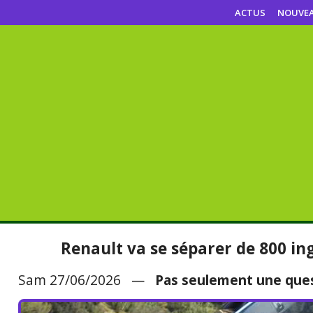
ACTUS
NOUVE
Renault va se séparer de 800 in
Sam 27/06/2026 —
Pas seulement une ques