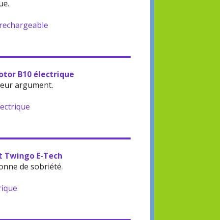
ue.
-rechargeable
otor B10 électrique
leur argument.
lectrique
lt Twingo E-Tech
onne de sobriété.
rique