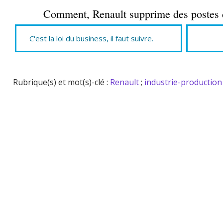
Comment, Renault supprime des postes d
C'est la loi du business, il faut suivre.
Rubrique(s) et mot(s)-clé :
Renault
;
industrie-production