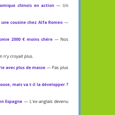
nomique chinois en action
— Un
 une cousine chez Alfa Romeo
—
omie 2000 € moins chère
— Nos
 n'y croyait plus.
ie avec plus de masse
— Pas plus
ouse, mais va t-il la développer ?
 en Espagne
— L'ex-anglais devenu