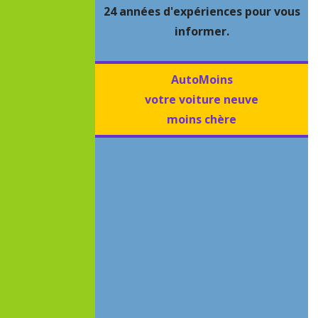
24 années d'expériences pour vous
informer.
AutoMoins
votre voiture neuve
moins chère