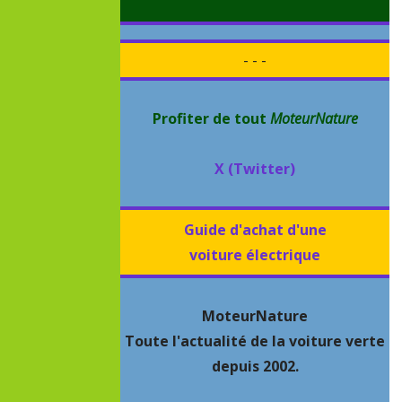
- - -
Profiter de tout
MoteurNature
X (Twitter)
Guide d'achat d'une
voiture électrique
MoteurNature
Toute l'actualité de la voiture verte
depuis 2002.