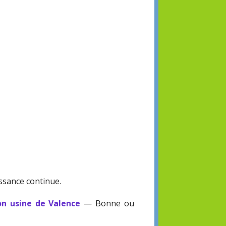
ssance continue.
on usine de Valence
— Bonne ou