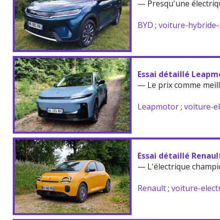
— Presqu'une électriq
BYD
;
voiture-hybride
Essai détaillé Leapm
— Le prix comme meil
Leapmotor
;
voiture-e
Essai détaillé Renau
— L'électrique champi
Renault
;
voiture-elect