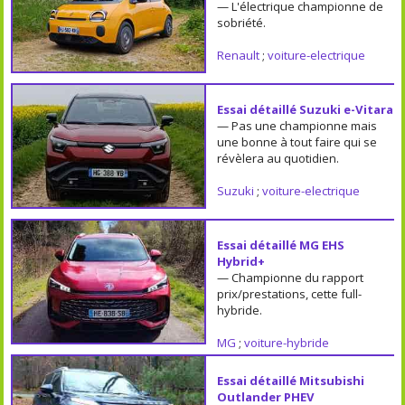
— L'électrique championne de
sobriété.
Renault
;
voiture-electrique
Essai détaillé Suzuki e-Vitara
— Pas une championne mais
une bonne à tout faire qui se
révèlera au quotidien.
Suzuki
;
voiture-electrique
Essai détaillé MG EHS
Hybrid+
— Championne du rapport
prix/prestations, cette full-
hybride.
MG
;
voiture-hybride
Essai détaillé Mitsubishi
Outlander PHEV