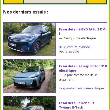
Nos derniers essais :
Essai détaillé BYD Atto 2 DM-
i
— Presqu'une électrique.
BYD
;
voiture-hybride-
rechargeable
Essai détaillé Leapmotor B10
électrique
— Le prix comme meilleur
argument.
Leapmotor
;
voiture-electrique
Essai détaillé Renault
Twingo E-Tech