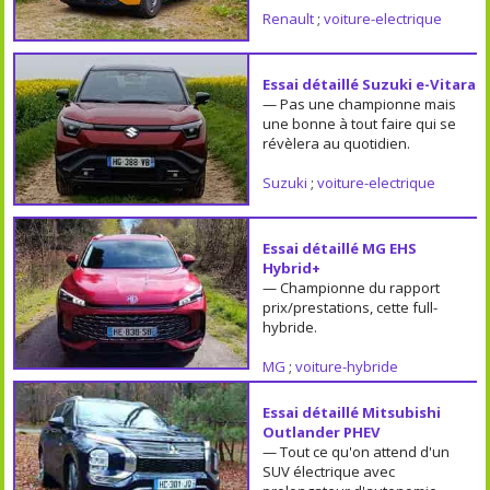
Renault
;
voiture-electrique
Essai détaillé Suzuki e-Vitara
— Pas une championne mais
une bonne à tout faire qui se
révèlera au quotidien.
Suzuki
;
voiture-electrique
Essai détaillé MG EHS
Hybrid+
— Championne du rapport
prix/prestations, cette full-
hybride.
MG
;
voiture-hybride
Essai détaillé Mitsubishi
Outlander PHEV
— Tout ce qu'on attend d'un
SUV électrique avec