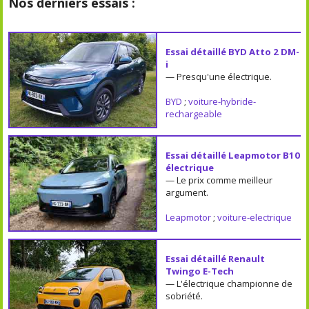
Nos derniers essais :
Essai détaillé BYD Atto 2 DM-
i
— Presqu'une électrique.
BYD
;
voiture-hybride-
rechargeable
Essai détaillé Leapmotor B10
électrique
— Le prix comme meilleur
argument.
Leapmotor
;
voiture-electrique
Essai détaillé Renault
Twingo E-Tech
— L'électrique championne de
sobriété.