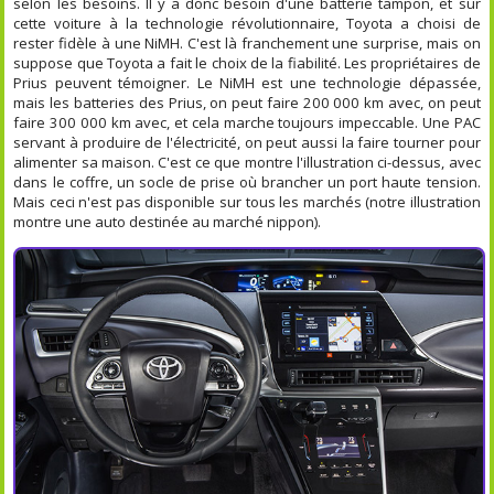
selon les besoins. Il y a donc besoin d'une batterie tampon, et sur
cette voiture à la technologie révolutionnaire, Toyota a choisi de
rester fidèle à une NiMH. C'est là franchement une surprise, mais on
suppose que Toyota a fait le choix de la fiabilité. Les propriétaires de
Prius peuvent témoigner. Le NiMH est une technologie dépassée,
mais les batteries des Prius, on peut faire 200 000 km avec, on peut
faire 300 000 km avec, et cela marche toujours impeccable. Une PAC
servant à produire de l'électricité, on peut aussi la faire tourner pour
alimenter sa maison. C'est ce que montre l'illustration ci-dessus, avec
dans le coffre, un socle de prise où brancher un port haute tension.
Mais ceci n'est pas disponible sur tous les marchés (notre illustration
montre une auto destinée au marché nippon).