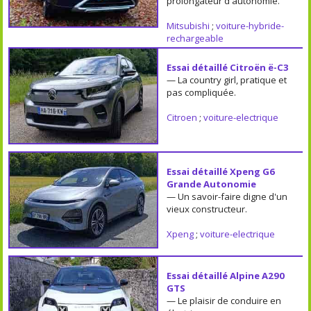
prolongateur d'autonomie.
Mitsubishi
;
voiture-hybride-
rechargeable
Essai détaillé Citroën ë-C3
— La country girl, pratique et
pas compliquée.
Citroen
;
voiture-electrique
Essai détaillé Xpeng G6
Grande Autonomie
— Un savoir-faire digne d'un
vieux constructeur.
Xpeng
;
voiture-electrique
Essai détaillé Alpine A290
GTS
— Le plaisir de conduire en