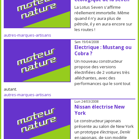
La Lotus Seven s'affirme
réellement immortelle. Même
quand il n'y aura plus de
pétrole, il y en aura encore sur
les routes !
autres-marques-artisans
Sam 19/04/2008
Electrique : Mustang ou
Cobra ?
Un nouveau constructeur
propose des versions
électrifiées de 2 voitures très
alléchantes, avec des
performances qui le sont tout
autant.
autres-marques-artisans
Lun 24/03/2008
Nissan électrise New
York
Le constructeur japonais
présente au salon de New York
un prototype
électrique
,
Denki
en japonais, de son modèle