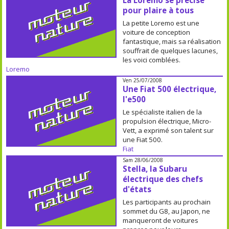
La Loremo se précise
pour plaire à tous
La petite Loremo est une
voiture de conception
fantastique, mais sa réalisation
souffrait de quelques lacunes,
les voici comblées.
Loremo
Ven 25/07/2008
Une Fiat 500 électrique,
l'e500
Le spécialiste italien de la
propulsion électrique, Micro-
Vett, a exprimé son talent sur
une Fiat 500.
Fiat
Sam 28/06/2008
Stella, la Subaru
électrique des chefs
d'états
Les participants au prochain
sommet du G8, au Japon, ne
manqueront de voitures