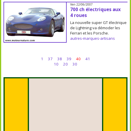
Ven 22/06/2007
700 ch électriques aux
4 roues
La nouvelle super GT électrique
de Lightning va démoder les
Ferrari et les Porsche.
autres-marques-artisans
1
37
38
39
40
41
10
20
30