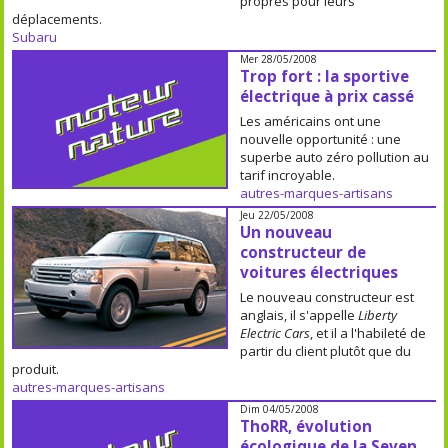
propres pour leurs
déplacements.
Subaru
Mer 28/05/2008
Trop fort : la sportive
électrique à prix cassé
Les américains ont une
nouvelle opportunité : une
superbe auto zéro pollution au
tarif incroyable.
autres-marques-artisans
Jeu 22/05/2008
Un nouveau
constructeur de
voitures électriques
Le nouveau constructeur est
anglais, il s'appelle
Liberty
Electric Cars
, et il a l'habileté de
partir du client plutôt que du
produit.
autres-marques-artisans
Dim 04/05/2008
ThoRR, évolution
écologique de la Seven