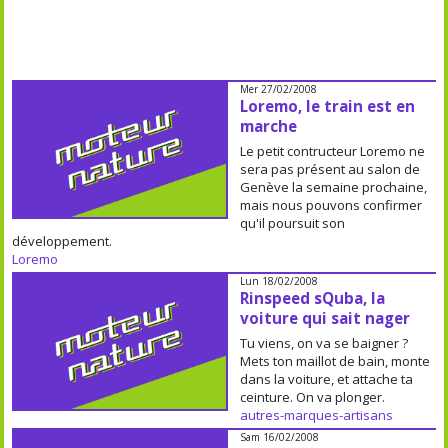
Mer 27/02/2008
Loremo, le train est en
marche
Le petit contructeur Loremo ne
sera pas présent au salon de
Genève la semaine prochaine,
mais nous pouvons confirmer
qu'il poursuit son
développement.
Loremo
Lun 18/02/2008
Rinspeed sQuba, la
voiture qui sait nager
Tu viens, on va se baigner ?
Mets ton maillot de bain, monte
dans la voiture, et attache ta
ceinture. On va plonger.
autres-marques-artisans
Sam 16/02/2008