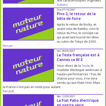
aux caractéristiques originales.
Subaru
Dim 07/10/2007
Pivo 2, le retour de la
bête de foire
Après le retour de Rocky, et
avant celui de Rambo, voici le
retour du Pivo, le concept-car
qui avait tant tourné les têtes
au salon de Tokyo de 2005.
Nissan
Ven 28/09/2007
La Tesla française est à
Cannes ce W-E
Vous rêvez de la
Tesla
, le
roadster électrique américain à
hautes performances ? Pas de
chance pour vous, il ne sera
vendu qu'aux Etats-Unis. Mais
la France n'est pas en reste pour autant.
Renault
Mer 12/09/2007
La Fiat Palio électrique
en petite série