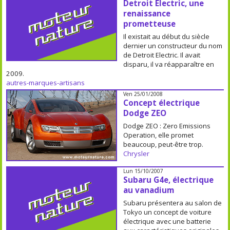
Detroit Electric, une
renaissance
prometteuse
Il existait au début du siècle
dernier un constructeur du nom
de Detroit Electric. Il avait
disparu, il va réapparaître en
2009.
autres-marques-artisans
Ven 25/01/2008
Concept électrique
Dodge ZEO
Dodge ZEO : Zero Emissions
Operation, elle promet
beaucoup, peut-être trop.
Chrysler
Lun 15/10/2007
Subaru G4e, électrique
au vanadium
Subaru présentera au salon de
Tokyo un concept de voiture
électrique avec une batterie