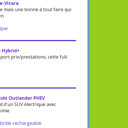
 e-Vitara
 mais une bonne à tout faire qui
en.
ique
S Hybrid+
rt prix/prestations, cette full-
bishi Outlander PHEV
d d'un SUV électrique avec
omie.
ybride-rechargeable