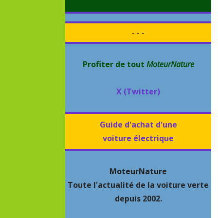
- - -
Profiter de tout
MoteurNature
X (Twitter)
Guide d'achat d'une
voiture électrique
MoteurNature
Toute l'actualité de la voiture verte
depuis 2002.