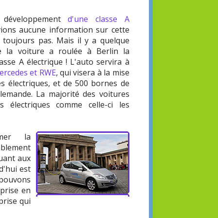
e développement
d'une classe A
vions aucune information sur cette
 toujours pas. Mais il y a quelque
 la voiture a roulée à Berlin la
asse A électrique ! L'auto servira à
Mercedes et RWE
, qui visera à la mise
es électriques, et de 500 bornes de
llemande. La majorité des voitures
 électriques comme celle-ci les
mer la
ablement
uant aux
d'hui est
 pouvons
rprise en
prise qui