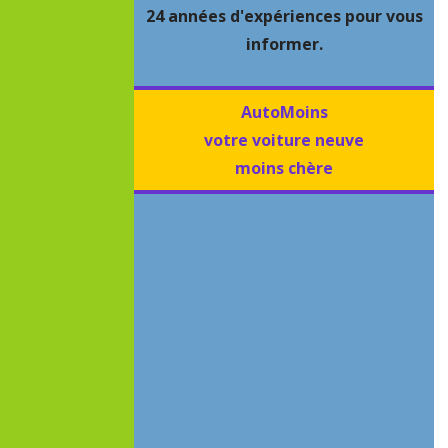
24 années d'expériences pour vous
informer.
AutoMoins
votre voiture neuve
moins chère