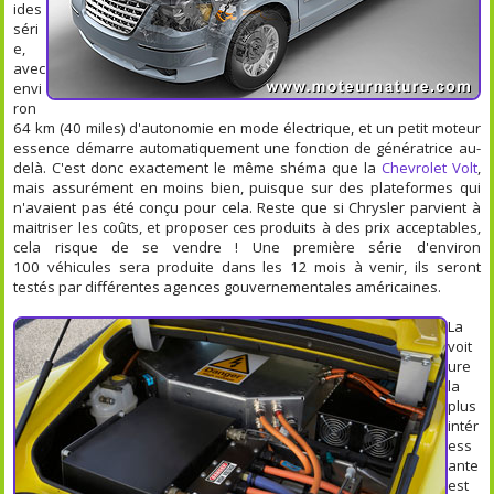
ides
séri
e,
avec
envi
ron
64 km (40 miles) d'autonomie en mode électrique, et un petit moteur
essence démarre automatiquement une fonction de génératrice au-
delà. C'est donc exactement le même shéma que la
Chevrolet Volt
,
mais assurément en moins bien, puisque sur des plateformes qui
n'avaient pas été conçu pour cela. Reste que si Chrysler parvient à
maitriser les coûts, et proposer ces produits à des prix acceptables,
cela risque de se vendre ! Une première série d'environ
100 véhicules sera produite dans les 12 mois à venir, ils seront
testés par différentes agences gouvernementales américaines.
La
voit
ure
la
plus
intér
ess
ante
est