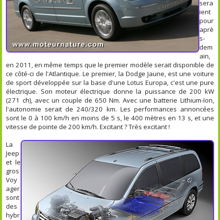
sera
ient
pour
aprè
s-
dem
ain,
en 2011, en même temps que le premier modèle serait disponible de
ce côté-ci de l'Atlantique. Le premier, la Dodge Jaune, est une voiture
de sport développée sur la base d'une Lotus Europa, c'est une pure
électrique. Son moteur électrique donne la puissance de 200 kW
(271 ch), avec un couple de 650 Nm. Avec une batterie Lithium-Ion,
l'autonomie serait de 240/320 km. Les performances annoncées
sont le 0 à 100 km/h en moins de 5 s, le 400 mètres en 13 s, et une
vitesse de pointe de 200 km/h. Excitant ? Très excitant !
La
Jeep
et le
gros
Voy
ager
sont
des
hybr