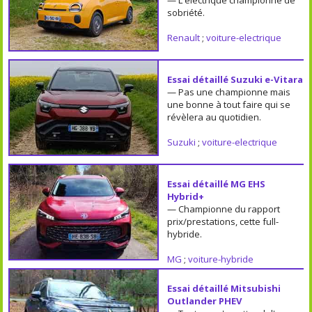
sobriété.
Renault
;
voiture-electrique
Essai détaillé Suzuki e-Vitara
— Pas une championne mais
une bonne à tout faire qui se
révèlera au quotidien.
Suzuki
;
voiture-electrique
Essai détaillé MG EHS
Hybrid+
— Championne du rapport
prix/prestations, cette full-
hybride.
MG
;
voiture-hybride
Essai détaillé Mitsubishi
Outlander PHEV