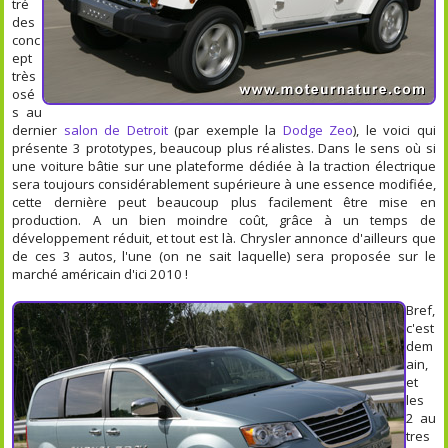
tré
des
conc
ept
très
osé
s au
dernier
salon de Detroit
(par exemple la
Dodge Zeo
), le voici qui
présente 3 prototypes, beaucoup plus réalistes. Dans le sens où si
une voiture bâtie sur une plateforme dédiée à la traction électrique
sera toujours considérablement supérieure à une essence modifiée,
cette dernière peut beaucoup plus facilement être mise en
production. A un bien moindre coût, grâce à un temps de
développement réduit, et tout est là. Chrysler annonce d'ailleurs que
de ces 3 autos, l'une (on ne sait laquelle) sera proposée sur le
marché américain d'ici 2010 !
Bref,
c'est
dem
ain,
et
les
2 au
tres