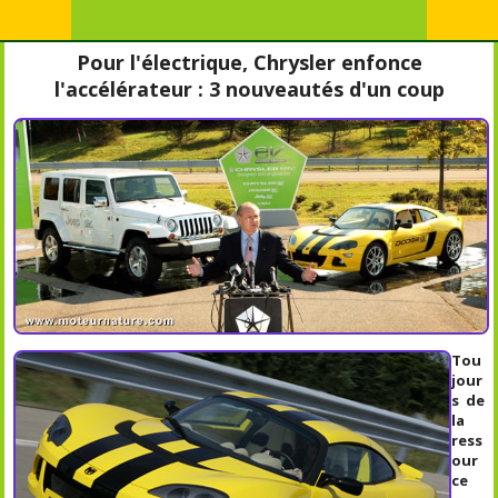
Pour l'électrique, Chrysler enfonce
l'accélérateur : 3 nouveautés d'un coup
Tou
jour
s de
la
ress
our
ce