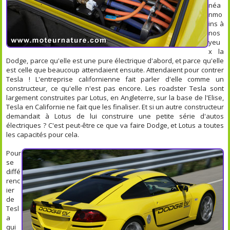
néa
nmo
ins à
nos
yeu
x la
Dodge, parce qu'elle est une pure électrique d'abord, et parce qu'elle
est celle que beaucoup attendaient ensuite. Attendaient pour contrer
Tesla ! L'entreprise californienne fait parler d'elle comme un
constructeur, ce qu'elle n'est pas encore. Les roadster Tesla sont
largement construites par Lotus, en Angleterre, sur la base de l'Elise,
Tesla en Californie ne fait que les finaliser. Et si un autre constructeur
demandait à Lotus de lui construire une petite série d'autos
électriques ? C'est peut-être ce que va faire Dodge, et Lotus a toutes
les capacités pour cela.
Pour
se
diffé
renc
ier
de
Tesl
a
qui