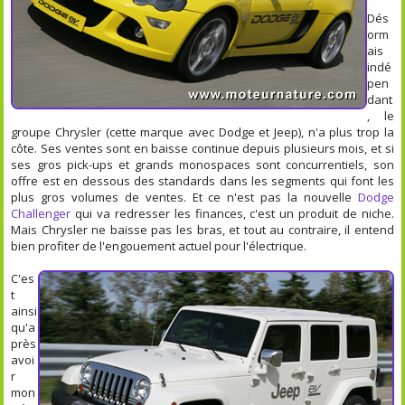
Dés
orm
ais
indé
pen
dant
, le
groupe Chrysler (cette marque avec Dodge et Jeep), n'a plus trop la
côte. Ses ventes sont en baisse continue depuis plusieurs mois, et si
ses gros pick-ups et grands monospaces sont concurrentiels, son
offre est en dessous des standards dans les segments qui font les
plus gros volumes de ventes. Et ce n'est pas la nouvelle
Dodge
Challenger
qui va redresser les finances, c'est un produit de niche.
Mais Chrysler ne baisse pas les bras, et tout au contraire, il entend
bien profiter de l'engouement actuel pour l'électrique.
C'es
t
ainsi
qu'a
près
avoi
r
mon