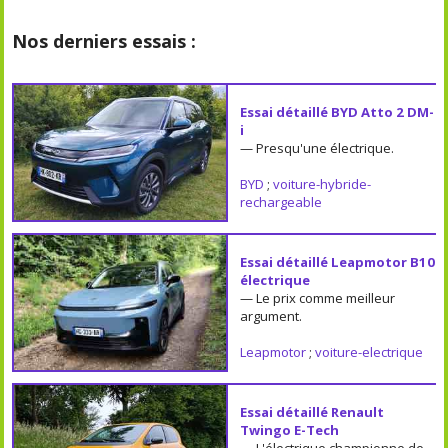
Nos derniers essais :
Essai détaillé BYD Atto 2 DM-
i
— Presqu'une électrique.
BYD
;
voiture-hybride-
rechargeable
Essai détaillé Leapmotor B10
électrique
— Le prix comme meilleur
argument.
Leapmotor
;
voiture-electrique
Essai détaillé Renault
Twingo E-Tech
— L'électrique championne de