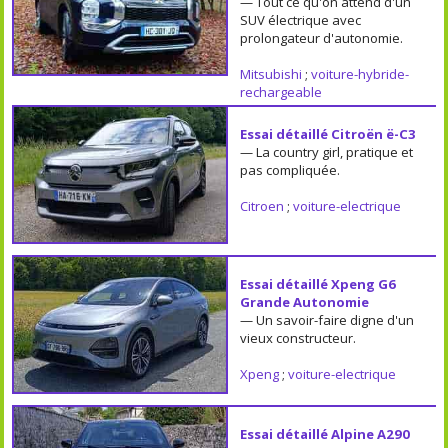
— Tout ce qu'on attend d'un
SUV électrique avec
prolongateur d'autonomie.
Mitsubishi
;
voiture-hybride-
rechargeable
Essai détaillé Citroën ë-C3
— La country girl, pratique et
pas compliquée.
Citroen
;
voiture-electrique
Essai détaillé Xpeng G6
Grande Autonomie
— Un savoir-faire digne d'un
vieux constructeur.
Xpeng
;
voiture-electrique
Essai détaillé Alpine A290