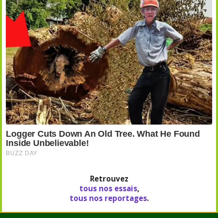
Retrouvez
tous nos essais
,
tous nos reportages
.