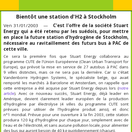
Bientôt une station d'H2 à Stockholm
Ven 31/01/2003 —
C'est l'offre de la société Stuart
Energy qui a été retenu par les suédois, pour mettre
en place la future station d'hydrogène de Stockholm,
nécessaire au ravitaillement des futurs bus à PAC de
cette ville.
Ce sera la première fois que Stuart Energy collaborera au
programme CUTE de l'Union Européenne (Clean Urban Transport for
Europe), qui prévoit la mise en service de 27 autobus à PAC dans
9 villes distinctes, mais ce ne sera pas la dernière. Car si c'était
Vandenborre Hydrogen Systems, le spécialiste belge, qui avait
remporté les marchés à Barcelone et Amsterdam, on rappelle que
cette entreprise a été acquise par Stuart Energy depuis lors (
notre
article
). Avec ce nouveau succès, Stuart Energy, déjà leader en
Amérique, devient clairement leader européen de la production
d'hydrogène par électrolyse (4 villes du programme CUTE sont
prévues pour utiliser de l'hydrogène produit ainsi), et donc
n°1 mondial. Prévue pour une ouverture à la fin 2003, cette station
produira 120 kg d'hydrogène pur chaque jour, simplement avec de
l'eau et de l'électricité, et sans aucune pollution locale, pour alimenter
des bus qui auront besoin de 40 kg quotidiennement (chacun).