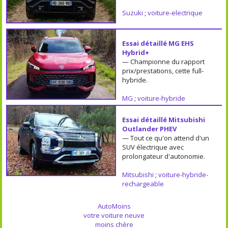
Suzuki
;
voiture-electrique
Essai détaillé MG EHS
Hybrid+
— Championne du rapport
prix/prestations, cette full-
hybride.
MG
;
voiture-hybride
Essai détaillé Mitsubishi
Outlander PHEV
— Tout ce qu'on attend d'un
SUV électrique avec
prolongateur d'autonomie.
Mitsubishi
;
voiture-hybride-
rechargeable
AutoMoins
votre voiture neuve
moins chère