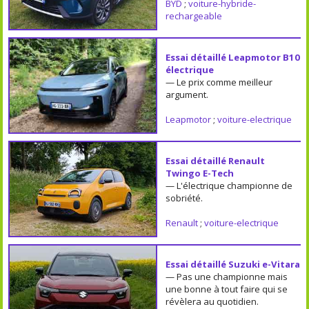
BYD
;
voiture-hybride-
rechargeable
Essai détaillé Leapmotor B10
électrique
— Le prix comme meilleur
argument.
Leapmotor
;
voiture-electrique
Essai détaillé Renault
Twingo E-Tech
— L'électrique championne de
sobriété.
Renault
;
voiture-electrique
Essai détaillé Suzuki e-Vitara
— Pas une championne mais
une bonne à tout faire qui se
révèlera au quotidien.