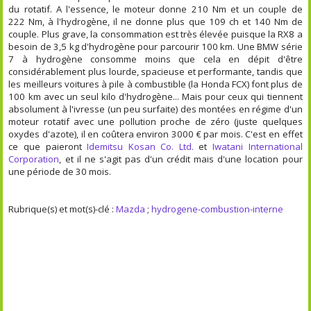
du rotatif. A l'essence, le moteur donne 210 Nm et un couple de
222 Nm, à l'hydrogène, il ne donne plus que 109 ch et 140 Nm de
couple. Plus grave, la consommation est très élevée puisque la RX8 a
besoin de 3,5 kg d'hydrogène pour parcourir 100 km. Une BMW série
7 à hydrogène consomme moins que cela en dépit d'être
considérablement plus lourde, spacieuse et performante, tandis que
les meilleurs voitures à pile à combustible (la Honda FCX) font plus de
100 km avec un seul kilo d'hydrogène... Mais pour ceux qui tiennent
absolument à l'ivresse (un peu surfaite) des montées en régime d'un
moteur rotatif avec une pollution proche de zéro (juste quelques
oxydes d'azote), il en coûtera environ 3000 € par mois. C'est en effet
ce que paieront
Idemitsu Kosan Co. Ltd.
et
Iwatani International
Corporation
, et il ne s'agit pas d'un crédit mais d'une location pour
une période de 30 mois.
Rubrique(s) et mot(s)-clé :
Mazda
;
hydrogene-combustion-interne