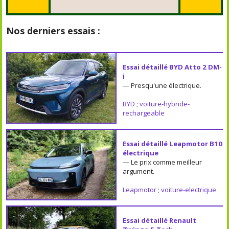
Nos derniers essais :
Essai détaillé BYD Atto 2 DM-
i
— Presqu'une électrique.
BYD
;
voiture-hybride-
rechargeable
Essai détaillé Leapmotor B10
électrique
— Le prix comme meilleur
argument.
Leapmotor
;
voiture-electrique
Essai détaillé Renault