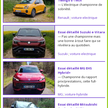
Twingo E-Tech
— L'électrique championne de
sobriété.
Renault
;
voiture-electrique
Essai détaillé Suzuki e-Vitara
— Pas une championne mais
une bonne à tout faire qui se
révèlera au quotidien.
Suzuki
;
voiture-electrique
Essai détaillé MG EHS
Hybrid+
— Championne du rapport
prix/prestations, cette full-
hybride.
MG
;
voiture-hybride
Essai détaillé Mitsubishi