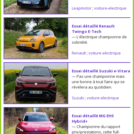
Leapmotor
;
voiture-electrique
Essai détaillé Renault
Twingo E-Tech
— L'électrique championne de
sobriété.
Renault
;
voiture-electrique
Essai détaillé Suzuki e-Vitara
— Pas une championne mais
une bonne à tout faire qui se
révèlera au quotidien.
Suzuki
;
voiture-electrique
Essai détaillé MG EHS
Hybrid+
— Championne du rapport
prix/prestations, cette full-