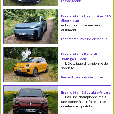
rechargeable
Essai détaillé Leapmotor B10
électrique
— Le prix comme meilleur
argument.
Leapmotor
;
voiture-electrique
Essai détaillé Renault
Twingo E-Tech
— L'électrique championne de
sobriété.
Renault
;
voiture-electrique
Essai détaillé Suzuki e-Vitara
— Pas une championne mais
une bonne à tout faire qui se
révèlera au quotidien.