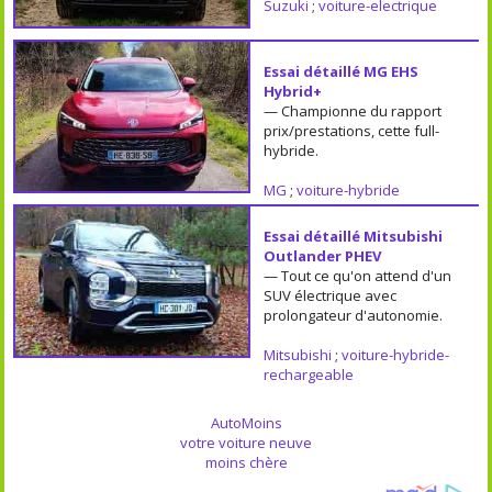
Suzuki
;
voiture-electrique
Essai détaillé MG EHS
Hybrid+
— Championne du rapport
prix/prestations, cette full-
hybride.
MG
;
voiture-hybride
Essai détaillé Mitsubishi
Outlander PHEV
— Tout ce qu'on attend d'un
SUV électrique avec
prolongateur d'autonomie.
Mitsubishi
;
voiture-hybride-
rechargeable
AutoMoins
votre voiture neuve
moins chère