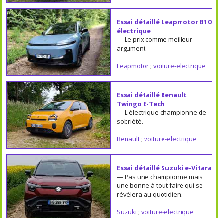
Essai détaillé Leapmotor B10
électrique
— Le prix comme meilleur
argument.
Leapmotor
;
voiture-electrique
Essai détaillé Renault
Twingo E-Tech
— L'électrique championne de
sobriété.
Renault
;
voiture-electrique
Essai détaillé Suzuki e-Vitara
— Pas une championne mais
une bonne à tout faire qui se
révèlera au quotidien.
Suzuki
;
voiture-electrique