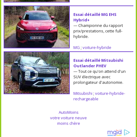
Essai détaillé MG EHS
Hybrid+
— Championne du rapport
prix/prestations, cette full-
hybride.
MG
;
voiture-hybride
Essai détaillé Mitsubishi
Outlander PHEV
— Tout ce qu'on attend d'un
SUV électrique avec
prolongateur d'autonomie.
Mitsubishi
;
voiture-hybride-
rechargeable
AutoMoins
votre voiture neuve
moins chère