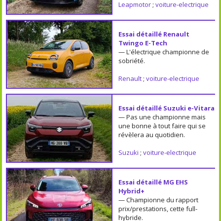
Leapmotor
;
voiture-electrique
Essai détaillé Renault
Twingo E-Tech
— L'électrique championne de
sobriété.
Renault
;
voiture-electrique
Essai détaillé Suzuki e-Vitara
— Pas une championne mais
une bonne à tout faire qui se
révèlera au quotidien.
Suzuki
;
voiture-electrique
Essai détaillé MG EHS
Hybrid+
— Championne du rapport
prix/prestations, cette full-
hybride.