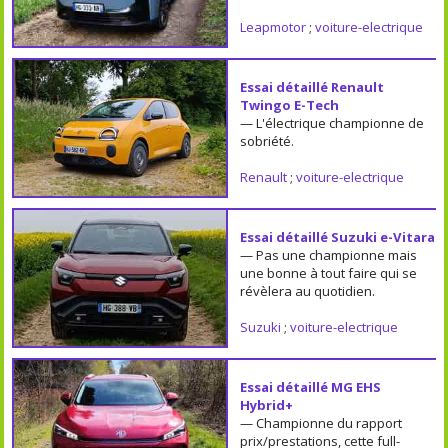
Leapmotor
;
voiture-electrique
Essai détaillé Renault
Twingo E-Tech
— L'électrique championne de
sobriété.
Renault
;
voiture-electrique
Essai détaillé Suzuki e-Vitara
— Pas une championne mais
une bonne à tout faire qui se
révèlera au quotidien.
Suzuki
;
voiture-electrique
Essai détaillé MG EHS
Hybrid+
— Championne du rapport
prix/prestations, cette full-