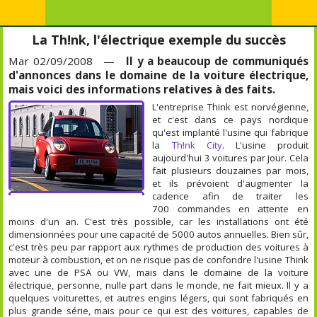
La Th!nk, l'électrique exemple du succès
Mar 02/09/2008 —
Il y a beaucoup de communiqués
d'annonces dans le domaine de la voiture électrique,
mais voici des informations relatives à des faits.
L'entreprise Think est norvégienne,
et c'est dans ce pays nordique
qu'est implanté l'usine qui fabrique
la
Th!nk City
. L'usine produit
aujourd'hui 3 voitures par jour. Cela
fait plusieurs douzaines par mois,
et ils prévoient d'augmenter la
cadence afin de traiter les
700 commandes en attente en
moins d'un an. C'est très possible, car les installations ont été
dimensionnées pour une capacité de 5000 autos annuelles. Bien sûr,
c'est très peu par rapport aux rythmes de production des voitures à
moteur à combustion, et on ne risque pas de confondre l'usine Think
avec une de PSA ou VW, mais dans le domaine de la voiture
électrique, personne, nulle part dans le monde, ne fait mieux. Il y a
quelques voiturettes, et autres engins légers, qui sont fabriqués en
plus grande série, mais pour ce qui est des voitures, capables de