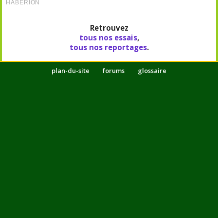
Retrouvez
tous nos essais
,
tous nos reportages
.
plan-du-site
forums
glossaire