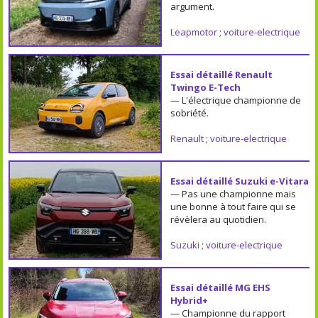
argument.
Leapmotor
;
voiture-electrique
Essai détaillé Renault
Twingo E-Tech
— L'électrique championne de
sobriété.
Renault
;
voiture-electrique
Essai détaillé Suzuki e-Vitara
— Pas une championne mais
une bonne à tout faire qui se
révèlera au quotidien.
Suzuki
;
voiture-electrique
Essai détaillé MG EHS
Hybrid+
— Championne du rapport