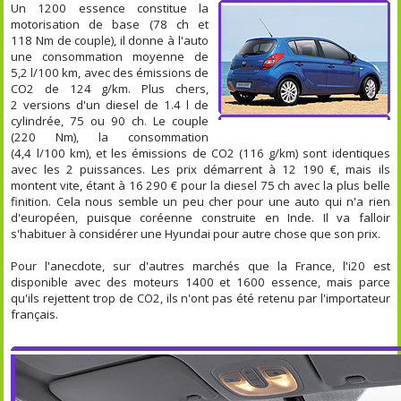
Un 1200 essence constitue la
motorisation de base (78 ch et
118 Nm de couple), il donne à l'auto
une consommation moyenne de
5,2 l/100 km, avec des émissions de
CO2 de 124 g/km. Plus chers,
2 versions d'un diesel de 1.4 l de
cylindrée, 75 ou 90 ch. Le couple
(220 Nm), la consommation
(4,4 l/100 km), et les émissions de CO2 (116 g/km) sont identiques
avec les 2 puissances. Les prix démarrent à 12 190 €, mais ils
montent vite, étant à 16 290 € pour la diesel 75 ch avec la plus belle
finition. Cela nous semble un peu cher pour une auto qui n'a rien
d'européen, puisque coréenne construite en Inde. Il va falloir
s'habituer à considérer une Hyundai pour autre chose que son prix.
Pour l'anecdote, sur d'autres marchés que la France, l'i20 est
disponible avec des moteurs 1400 et 1600 essence, mais parce
qu'ils rejettent trop de CO2, ils n'ont pas été retenu par l'importateur
français.