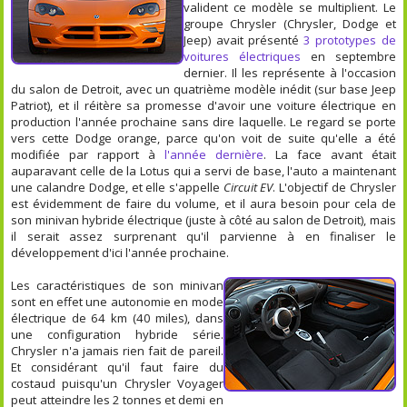
valident ce modèle se multiplient. Le
groupe Chrysler (Chrysler, Dodge et
Jeep) avait présenté
3 prototypes de
voitures électriques
en septembre
dernier. Il les représente à l'occasion
du salon de Detroit, avec un quatrième modèle inédit (sur base Jeep
Patriot), et il réitère sa promesse d'avoir une voiture électrique en
production l'année prochaine sans dire laquelle. Le regard se porte
vers cette Dodge orange, parce qu'on voit de suite qu'elle a été
modifiée par rapport à
l'année dernière
. La face avant était
auparavant celle de la Lotus qui a servi de base, l'auto a maintenant
une calandre Dodge, et elle s'appelle
Circuit EV
. L'objectif de Chrysler
est évidemment de faire du volume, et il aura besoin pour cela de
son minivan hybride électrique (juste à côté au salon de Detroit), mais
il serait assez surprenant qu'il parvienne à en finaliser le
développement d'ici l'année prochaine.
Les caractéristiques de son minivan
sont en effet une autonomie en mode
électrique de 64 km (40 miles), dans
une configuration hybride série.
Chrysler n'a jamais rien fait de pareil.
Et considérant qu'il faut faire du
costaud puisqu'un Chrysler Voyager
peut atteindre les 2 tonnes et demi en