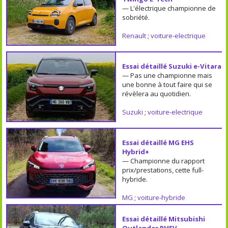
— L'électrique championne de
sobriété.
Renault
;
voiture-electrique
Essai détaillé Suzuki e-Vitara
— Pas une championne mais
une bonne à tout faire qui se
révèlera au quotidien.
Suzuki
;
voiture-electrique
Essai détaillé MG EHS
Hybrid+
— Championne du rapport
prix/prestations, cette full-
hybride.
MG
;
voiture-hybride
Essai détaillé Mitsubishi
Outlander PHEV