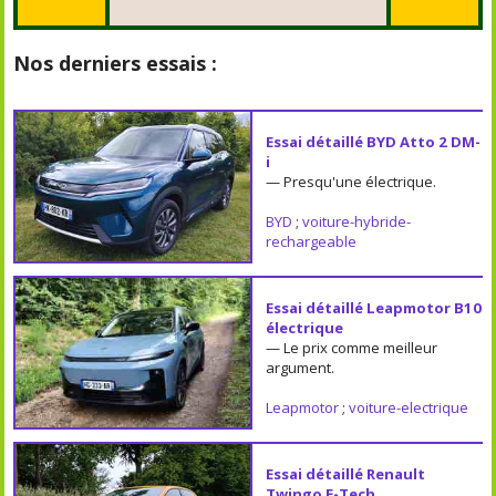
Nos derniers essais :
Essai détaillé BYD Atto 2 DM-
i
— Presqu'une électrique.
BYD
;
voiture-hybride-
rechargeable
Essai détaillé Leapmotor B10
électrique
— Le prix comme meilleur
argument.
Leapmotor
;
voiture-electrique
Essai détaillé Renault
Twingo E-Tech