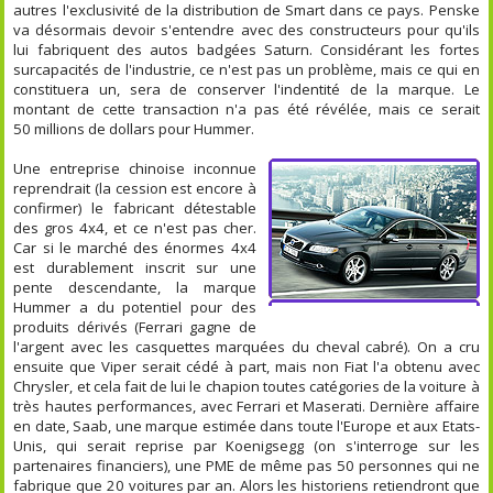
autres l'exclusivité de la distribution de Smart dans ce pays. Penske
va désormais devoir s'entendre avec des constructeurs pour qu'ils
lui fabriquent des autos badgées Saturn. Considérant les fortes
surcapacités de l'industrie, ce n'est pas un problème, mais ce qui en
constituera un, sera de conserver l'indentité de la marque. Le
montant de cette transaction n'a pas été révélée, mais ce serait
50 millions de dollars pour Hummer.
Une entreprise chinoise inconnue
reprendrait (la cession est encore à
confirmer) le fabricant détestable
des gros 4x4, et ce n'est pas cher.
Car si le marché des énormes 4x4
est durablement inscrit sur une
pente descendante, la marque
Hummer a du potentiel pour des
produits dérivés (Ferrari gagne de
l'argent avec les casquettes marquées du cheval cabré). On a cru
ensuite que Viper serait cédé à part, mais non Fiat l'a obtenu avec
Chrysler, et cela fait de lui le chapion toutes catégories de la voiture à
très hautes performances, avec Ferrari et Maserati. Dernière affaire
en date, Saab, une marque estimée dans toute l'Europe et aux Etats-
Unis, qui serait reprise par Koenigsegg (on s'interroge sur les
partenaires financiers), une PME de même pas 50 personnes qui ne
fabrique que 20 voitures par an. Alors les historiens retiendront que