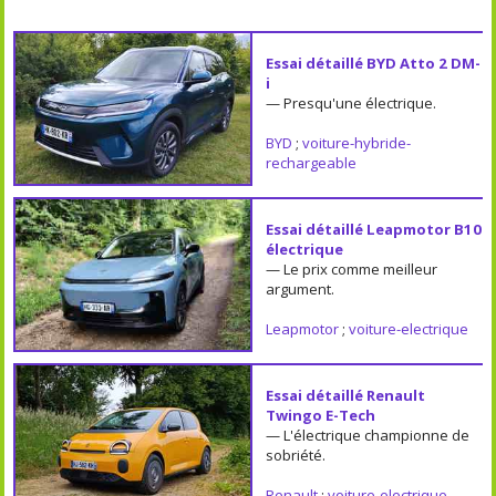
Essai détaillé BYD Atto 2 DM-
i
— Presqu'une électrique.
BYD
;
voiture-hybride-
rechargeable
Essai détaillé Leapmotor B10
électrique
— Le prix comme meilleur
argument.
Leapmotor
;
voiture-electrique
Essai détaillé Renault
Twingo E-Tech
— L'électrique championne de
sobriété.
Renault
;
voiture-electrique