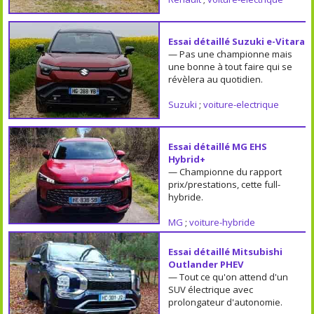
Essai détaillé Suzuki e-Vitara
— Pas une championne mais
une bonne à tout faire qui se
révèlera au quotidien.
Suzuki
;
voiture-electrique
Essai détaillé MG EHS
Hybrid+
— Championne du rapport
prix/prestations, cette full-
hybride.
MG
;
voiture-hybride
Essai détaillé Mitsubishi
Outlander PHEV
— Tout ce qu'on attend d'un
SUV électrique avec
prolongateur d'autonomie.