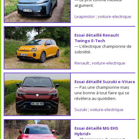
argument.
Leapmotor
;
voiture-electrique
Essai détaillé Renault
Twingo E-Tech
— L'électrique championne de
sobriété.
Renault
;
voiture-electrique
Essai détaillé Suzuki e-Vitara
— Pas une championne mais
une bonne à tout faire qui se
révèlera au quotidien.
Suzuki
;
voiture-electrique
Essai détaillé MG EHS
Hybrid+