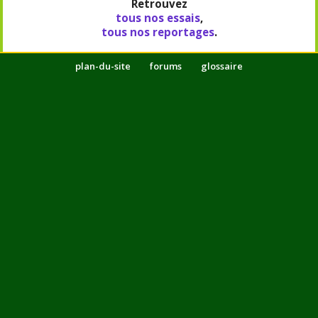
Retrouvez
tous nos essais
,
tous nos reportages
.
plan-du-site
forums
glossaire