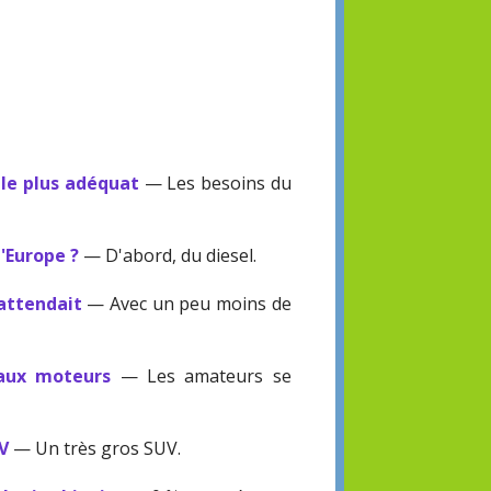
 le plus adéquat
— Les besoins du
l'Europe ?
— D'abord, du diesel.
'attendait
— Avec un peu moins de
eaux moteurs
— Les amateurs se
UV
— Un très gros SUV.