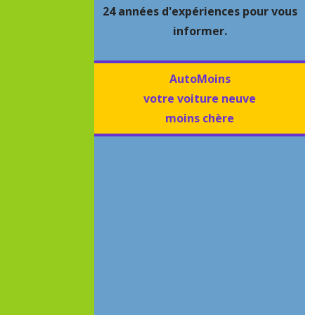
24 années d'expériences pour vous
informer.
AutoMoins
votre voiture neuve
moins chère