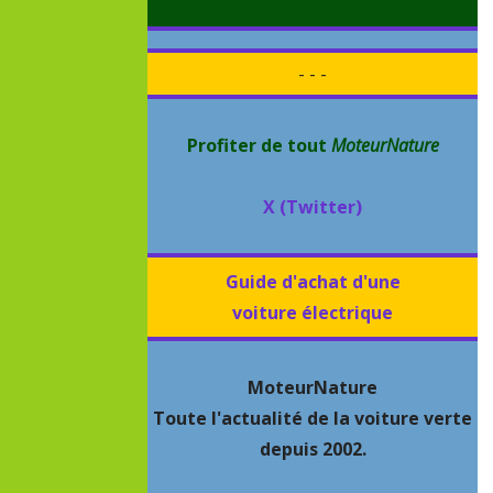
- - -
Profiter de tout
MoteurNature
X (Twitter)
Guide d'achat d'une
voiture électrique
MoteurNature
Toute l'actualité de la voiture verte
depuis 2002.