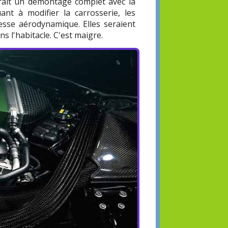
rait un démontage complet avec la
nt à modifier la carrosserie, les
nesse aérodynamique. Elles seraient
ns l'habitacle. C'est maigre.