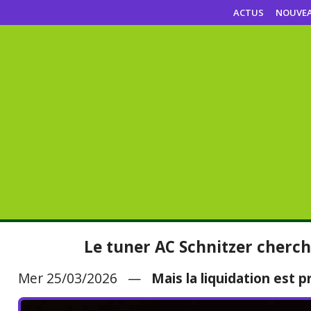
ACTUS
NOUVE
Le tuner AC Schnitzer cherc
Mer 25/03/2026 —
Mais la liquidation est