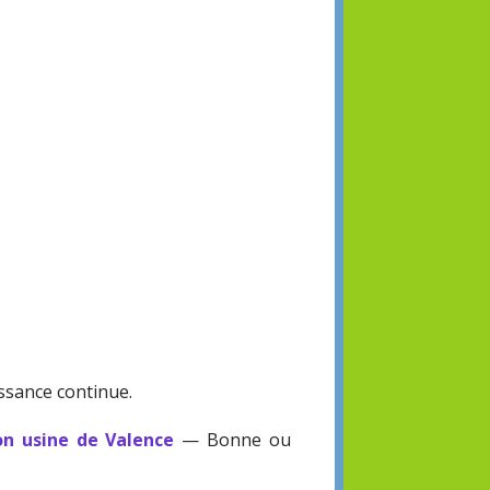
ssance continue.
on usine de Valence
— Bonne ou