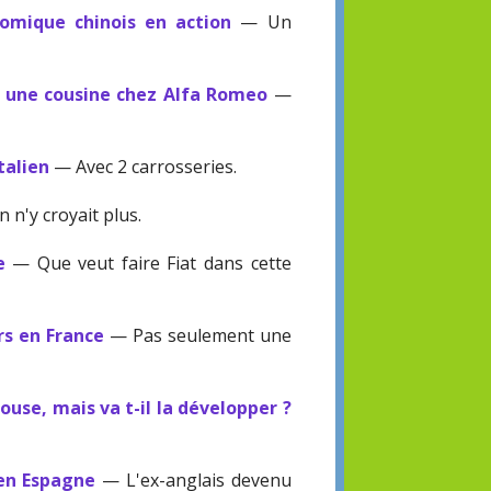
nomique chinois en action
— Un
 une cousine chez Alfa Romeo
—
talien
— Avec 2 carrosseries.
 n'y croyait plus.
e
— Que veut faire Fiat dans cette
rs en France
— Pas seulement une
ouse, mais va t-il la développer ?
 en Espagne
— L'ex-anglais devenu