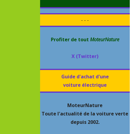
- - -
Profiter de tout
MoteurNature
X (Twitter)
Guide d'achat d'une
voiture électrique
MoteurNature
Toute l'actualité de la voiture verte
depuis 2002.