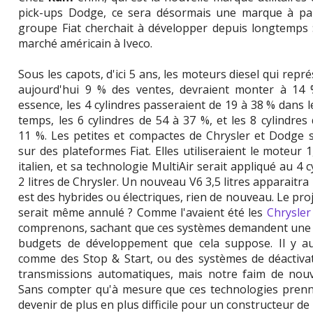
pick-ups Dodge, ce sera désormais une marque à part
groupe Fiat cherchait à développer depuis longtemps :
marché américain à Iveco.
Sous les capots, d'ici 5 ans, les moteurs diesel qui repr
aujourd'hui 9 % des ventes, devraient monter à 14 
essence, les 4 cylindres passeraient de 19 à 38 % dans
temps, les 6 cylindres de 54 à 37 %, et les 8 cylindres
11 %. Les petites et compactes de Chrysler et Dodge s
sur des plateformes Fiat. Elles utiliseraient le moteur 1,
italien, et sa technologie MultiAir serait appliqué au 4 c
2 litres de Chrysler. Un nouveau V6 3,5 litres apparaitra
est des hybrides ou électriques, rien de nouveau. Le pro
serait même annulé ? Comme l'avaient été les
Chrysle
comprenons, sachant que ces systèmes demandent une l
budgets de développement que cela suppose. Il y au
comme des Stop & Start, ou des systèmes de déactivati
transmissions automatiques, mais notre faim de nouvel
Sans compter qu'à mesure que ces technologies prennen
devenir de plus en plus difficile pour un constructeur de l