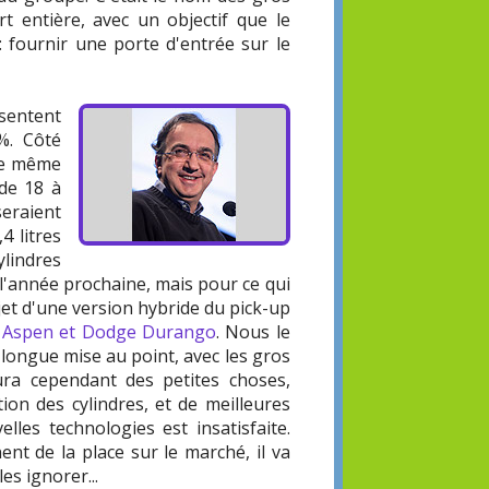
 entière, avec un objectif que le
 fournir une porte d'entrée sur le
ésentent
%. Côté
 le même
 de 18 à
eraient
4 litres
ylindres
 l'année prochaine, mais pour ce qui
jet d'une version hybride du pick-up
r Aspen et Dodge Durango
. Nous le
ongue mise au point, avec les gros
ra cependant des petites choses,
on des cylindres, et de meilleures
les technologies est insatisfaite.
t de la place sur le marché, il va
es ignorer...