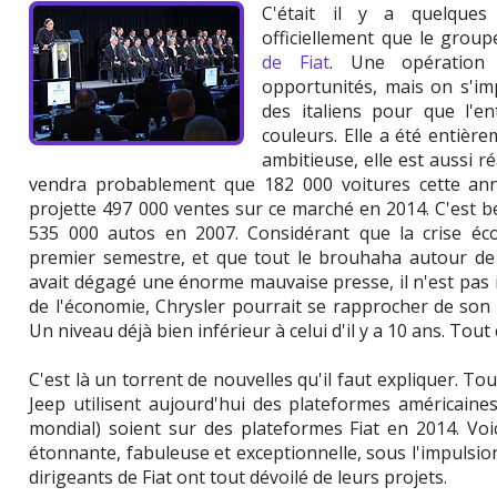
C'était il y a quelque
officiellement que le grou
de Fiat
. Une opération
opportunités, mais on s'imp
des italiens pour que l'e
couleurs. Elle a été entière
ambitieuse, elle est aussi ré
vendra probablement que 182 000 voitures cette ann
projette 497 000 ventes sur ce marché en 2014. C'est 
535 000 autos en 2007. Considérant que la crise é
premier semestre, et que tout le brouhaha autour de l
avait dégagé une énorme mauvaise presse, il n'est pas i
de l'économie, Chrysler pourrait se rapprocher de son
Un niveau déjà bien inférieur à celui d'il y a 10 ans. Tout 
C'est là un torrent de nouvelles qu'il faut expliquer. To
Jeep utilisent aujourd'hui des plateformes américaine
mondial) soient sur des plateformes Fiat en 2014. Voi
étonnante, fabuleuse et exceptionnelle, sous l'impulsio
dirigeants de Fiat ont tout dévoilé de leurs projets.