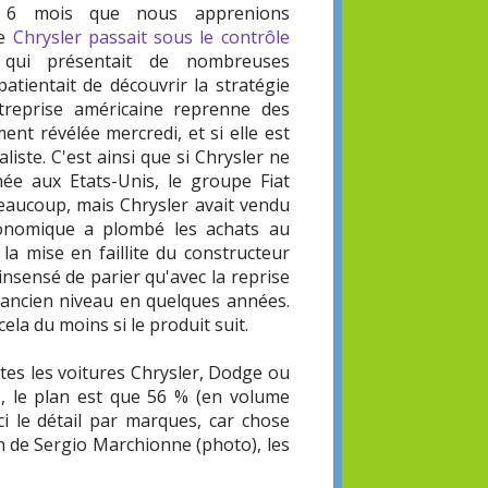
s 6 mois que nous apprenions
pe
Chrysler passait sous le contrôle
 qui présentait de nombreuses
atientait de découvrir la stratégie
ntreprise américaine reprenne des
ment révélée mercredi, et si elle est
aliste. C'est ainsi que si Chrysler ne
ée aux Etats-Unis, le groupe Fiat
beaucoup, mais Chrysler avait vendu
conomique a plombé les achats au
a mise en faillite du constructeur
nsensé de parier qu'avec la reprise
 ancien niveau en quelques années.
cela du moins si le produit suit.
utes les voitures Chrysler, Dodge ou
s, le plan est que 56 % (en volume
ci le détail par marques, car chose
n de Sergio Marchionne (photo), les