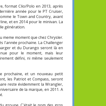
re, format Clio/Polo en 2013, après
dernière année pour le PT Cruiser,
, comme le Town and Country, avant
line, et en 2014 pour le minivan. La
le génération.
 au meme moment que chez Chrysler.
és l'année prochaine. La Challenger
Charger et du Durango seront là en
tenue pour le moment, mais leur
irement défini, ni même seulement
e prochaine, et un nouveau petit
nt, les Patriot et Compass, seront
are reste évidemment la Wrangler,
nniversaire de la marque, en 2011. A
t.
 du groupe. C'était le nom des gros