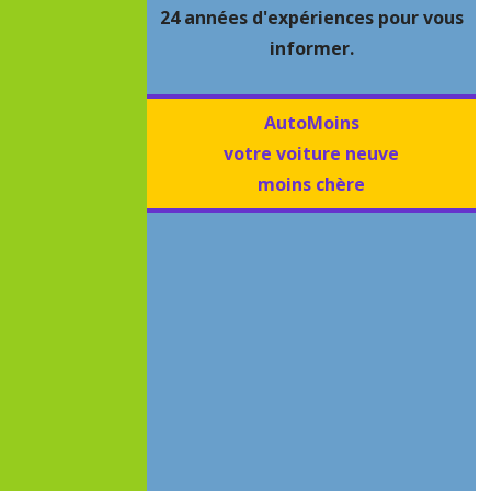
24 années d'expériences pour vous
informer.
AutoMoins
votre voiture neuve
moins chère