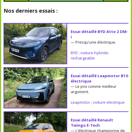
Nos derniers essais :
Essai détaillé BYD Atto 2 DM-
i
— Presqu'une électrique.
BYD
;
voiture-hybride-
rechargeable
Essai détaillé Leapmotor B10
électrique
— Le prix comme meilleur
argument.
Leapmotor
;
voiture-electrique
Essai détaillé Renault
Twingo E-Tech
— L'électrique championne de