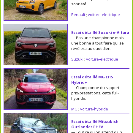
sobriété.
Renault
;
voiture-electrique
Essai détaillé Suzuki e-Vitara
— Pas une championne mais
une bonne à tout faire qui se
révèlera au quotidien.
Suzuki
;
voiture-electrique
Essai détaillé MG EHS
Hybrid+
— Championne du rapport
prix/prestations, cette full-
hybride.
MG
;
voiture-hybride
Essai détaillé Mitsubishi
Outlander PHEV
— Tout ce qu'on attend d'un