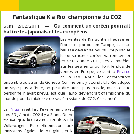
Fantastique Kia Rio, championne du CO2
Sam 12/02/2011 —
Ou comment un coréen pourrait
battre les japonais et les européens.
Les ventes de Kia sont en hausse en
France et partout en Europe, et cette
hausse devrait se poursuivre puisque
le constructeur coréen va renouveler
en cette année 2011, ses 2 modèles
sur les segments qui font le plus de
ventes en Europe, ce sont la
Picanto
et la Rio. Nous les découvriront
ensemble au salon de Genève. Comme on s'y attendait, la Rio adopte
un style plus affirmé, on peut dire aussi plus musclé, mais ce que
personne n'avait prévu, est que l'auto deviendrait championne du
monde pour la faiblesse de ses émissions de CO2. C'est inouï !
La
Prius
avait fait l'évènement avec
ses 89 g/km de CO2 il y a 2 ans. On ne
trouve que les Lexus CT200h ou la
Volkswagen Polo Bluemotion aux
émissions égales de 87 g/km, et la