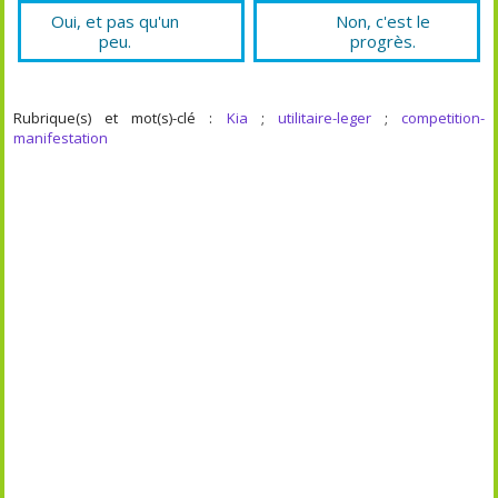
Oui, et pas qu'un
Non, c'est le
peu.
progrès.
Rubrique(s) et mot(s)-clé :
Kia
;
utilitaire-leger
;
competition-
manifestation