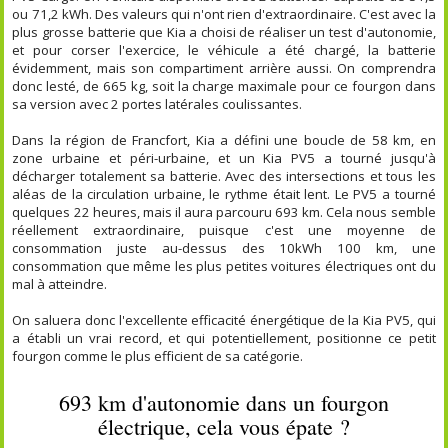
ou 71,2 kWh. Des valeurs qui n'ont rien d'extraordinaire. C'est avec la
plus grosse batterie que Kia a choisi de réaliser un test d'autonomie,
et pour corser l'exercice, le véhicule a été chargé, la batterie
évidemment, mais son compartiment arrière aussi. On comprendra
donc lesté, de 665 kg, soit la charge maximale pour ce fourgon dans
sa version avec 2 portes latérales coulissantes.
Dans la région de Francfort, Kia a défini une boucle de 58 km, en
zone urbaine et péri-urbaine, et un Kia PV5 a tourné jusqu'à
décharger totalement sa batterie. Avec des intersections et tous les
aléas de la circulation urbaine, le rythme était lent. Le PV5 a tourné
quelques 22 heures, mais il aura parcouru 693 km. Cela nous semble
réellement extraordinaire, puisque c'est une moyenne de
consommation juste au-dessus des 10kWh 100 km, une
consommation que même les plus petites voitures électriques ont du
mal à atteindre.
On saluera donc l'excellente efficacité énergétique de la Kia PV5, qui
a établi un vrai record, et qui potentiellement, positionne ce petit
fourgon comme le plus efficient de sa catégorie.
693 km d'autonomie dans un fourgon
électrique, cela vous épate ?