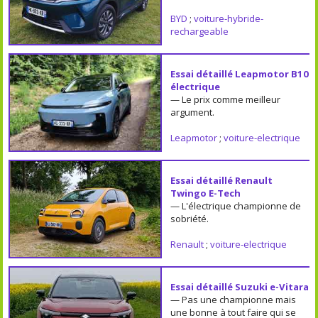
BYD
;
voiture-hybride-
rechargeable
Essai détaillé Leapmotor B10
électrique
— Le prix comme meilleur
argument.
Leapmotor
;
voiture-electrique
Essai détaillé Renault
Twingo E-Tech
— L'électrique championne de
sobriété.
Renault
;
voiture-electrique
Essai détaillé Suzuki e-Vitara
— Pas une championne mais
une bonne à tout faire qui se