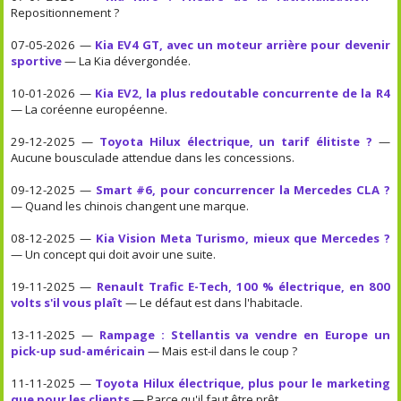
Repositionnement ?
07-05-2026 —
Kia EV4 GT, avec un moteur arrière pour devenir
sportive
— La Kia dévergondée.
10-01-2026 —
Kia EV2, la plus redoutable concurrente de la R4
— La coréenne européenne.
29-12-2025 —
Toyota Hilux électrique, un tarif élitiste ?
—
Aucune bousculade attendue dans les concessions.
09-12-2025 —
Smart #6, pour concurrencer la Mercedes CLA ?
— Quand les chinois changent une marque.
08-12-2025 —
Kia Vision Meta Turismo, mieux que Mercedes ?
— Un concept qui doit avoir une suite.
19-11-2025 —
Renault Trafic E-Tech, 100 % électrique, en 800
volts s'il vous plaît
— Le défaut est dans l'habitacle.
13-11-2025 —
Rampage : Stellantis va vendre en Europe un
pick-up sud-américain
— Mais est-il dans le coup ?
11-11-2025 —
Toyota Hilux électrique, plus pour le marketing
que pour les clients
— Parce qu'il faut être prêt.