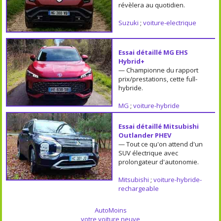
révèlera au quotidien.
Suzuki
;
voiture-electrique
Essai détaillé MG EHS
Hybrid+
— Championne du rapport
prix/prestations, cette full-
hybride.
MG
;
voiture-hybride
Essai détaillé Mitsubishi
Outlander PHEV
— Tout ce qu'on attend d'un
SUV électrique avec
prolongateur d'autonomie.
Mitsubishi
;
voiture-hybride-
rechargeable
AutoMoins
votre voiture neuve