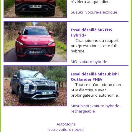
révèlera au quotidien.
Suzuki
;
voiture-electrique
Essai détaillé MG EHS
Hybrid+
— Championne du rapport
prix/prestations, cette full-
hybride.
MG
;
voiture-hybride
Essai détaillé Mitsubishi
Outlander PHEV
— Tout ce qu'on attend d'un
SUV électrique avec
prolongateur d'autonomie.
Mitsubishi
;
voiture-hybride-
rechargeable
AutoMoins
votre voiture neuve