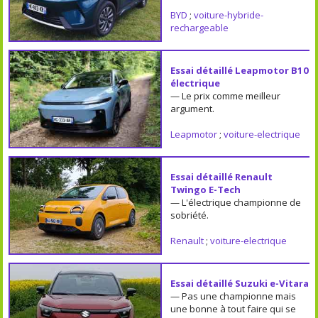
BYD
;
voiture-hybride-
rechargeable
Essai détaillé Leapmotor B10
électrique
— Le prix comme meilleur
argument.
Leapmotor
;
voiture-electrique
Essai détaillé Renault
Twingo E-Tech
— L'électrique championne de
sobriété.
Renault
;
voiture-electrique
Essai détaillé Suzuki e-Vitara
— Pas une championne mais
une bonne à tout faire qui se