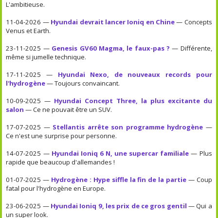
L'ambitieuse.
11-04-2026 —
Hyundai devrait lancer Ioniq en Chine
— Concepts
Venus et Earth.
23-11-2025 —
Genesis GV60 Magma, le faux-pas ?
— Différente,
même si jumelle technique.
17-11-2025 —
Hyundai Nexo, de nouveaux records pour
l'hydrogène
— Toujours convaincant.
10-09-2025 —
Hyundai Concept Three, la plus excitante du
salon
— Ce ne pouvait être un SUV.
17-07-2025 —
Stellantis arrête son programme hydrogène
—
Ce n'est une surprise pour personne.
14-07-2025 —
Hyundai Ioniq 6 N, une supercar familiale
— Plus
rapide que beaucoup d'allemandes !
01-07-2025 —
Hydrogène : Hype siffle la fin de la partie
— Coup
fatal pour l'hydrogène en Europe.
23-06-2025 —
Hyundai Ioniq 9, les prix de ce gros gentil
— Qui a
un super look.