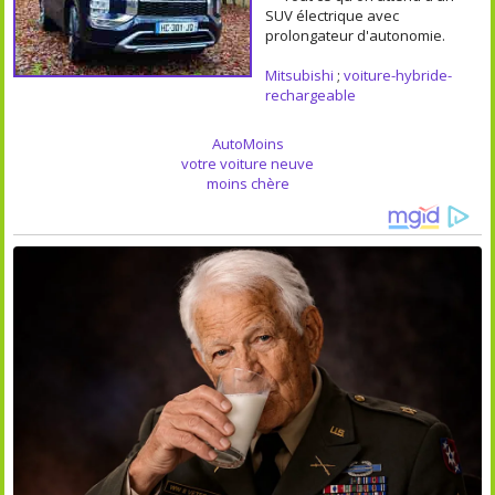
SUV électrique avec
prolongateur d'autonomie.
Mitsubishi
;
voiture-hybride-
rechargeable
AutoMoins
votre voiture neuve
moins chère