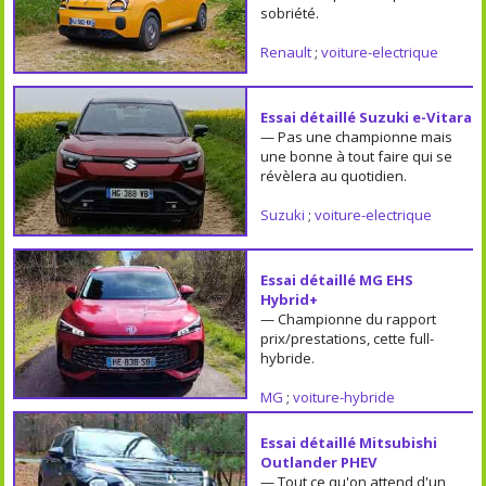
sobriété.
Renault
;
voiture-electrique
Essai détaillé Suzuki e-Vitara
— Pas une championne mais
une bonne à tout faire qui se
révèlera au quotidien.
Suzuki
;
voiture-electrique
Essai détaillé MG EHS
Hybrid+
— Championne du rapport
prix/prestations, cette full-
hybride.
MG
;
voiture-hybride
Essai détaillé Mitsubishi
Outlander PHEV
— Tout ce qu'on attend d'un