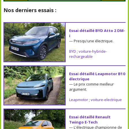
Nos derniers essais :
Essai détaillé BYD Atto 2 DM-
i
— Presqu'une électrique.
BYD
;
voiture-hybride-
rechargeable
Essai détaillé Leapmotor B10
électrique
— Le prix comme meilleur
argument.
Leapmotor
;
voiture-electrique
Essai détaillé Renault
Twingo E-Tech
— L'électrique championne de