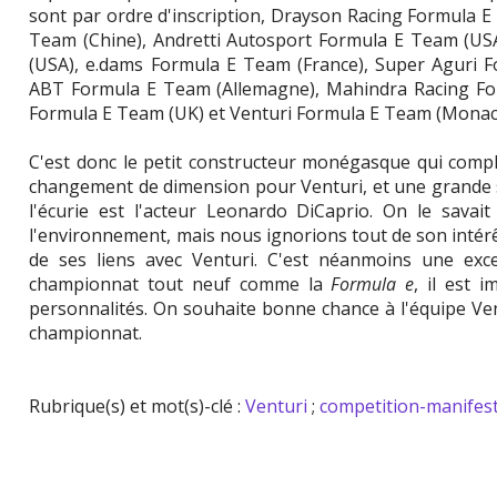
sont par ordre d'inscription, Drayson Racing Formula 
Team (Chine), Andretti Autosport Formula E Team (U
(USA), e.dams Formula E Team (France), Super Aguri F
ABT Formula E Team (Allemagne), Mahindra Racing For
Formula E Team (UK) et Venturi Formula E Team (Monac
C'est donc le petit constructeur monégasque qui compl
changement de dimension pour Venturi, et une grande s
l'écurie est l'acteur Leonardo DiCaprio. On le savai
l'environnement, mais nous ignorions tout de son inté
de ses liens avec Venturi. C'est néanmoins une exc
championnat tout neuf comme la
Formula e
, il est 
personnalités. On souhaite bonne chance à l'équipe Ve
championnat.
Rubrique(s) et mot(s)-clé :
Venturi
;
competition-manifes