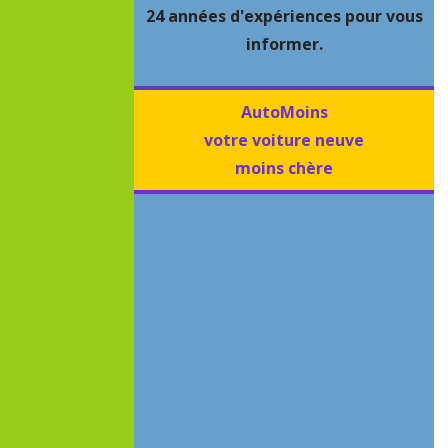
24 années d'expériences pour vous
informer.
AutoMoins
votre voiture neuve
moins chère