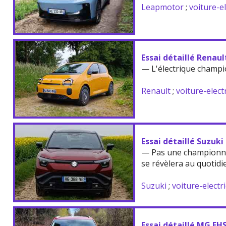
Leapmotor
;
voiture-e
Essai détaillé Renau
— L'électrique champi
Renault
;
voiture-elect
Essai détaillé Suzuki
— Pas une championne
se révèlera au quotidi
Suzuki
;
voiture-electr
Essai détaillé MG EH