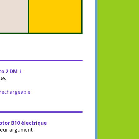
to 2 DM-i
ue.
-rechargeable
otor B10 électrique
leur argument.