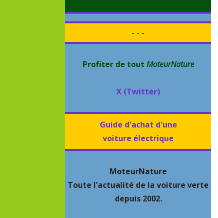
- - -
Profiter de tout
MoteurNature
X (Twitter)
Guide d'achat d'une
voiture électrique
MoteurNature
Toute l'actualité de la voiture verte
depuis 2002.