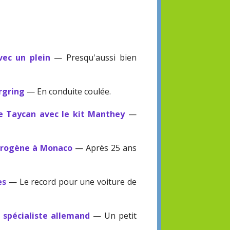
ec un plein
— Presqu'aussi bien
rgring
— En conduite coulée.
he Taycan avec le kit Manthey
—
ydrogène à Monaco
— Après 25 ans
es
— Le record pour une voiture de
n spécialiste allemand
— Un petit