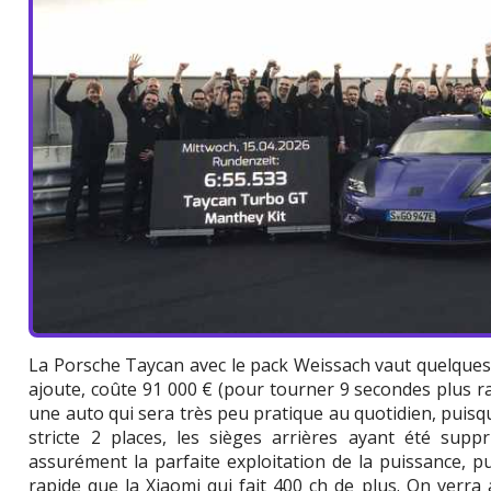
La Porsche Taycan avec le pack Weissach vaut quelques 2
ajoute, coûte 91 000 € (pour tourner 9 secondes plus r
une auto qui sera très peu pratique au quotidien, puisqu
stricte 2 places, les sièges arrières ayant été supp
assurément la parfaite exploitation de la puissance, p
rapide que la Xiaomi qui fait 400 ch de plus. On verra 