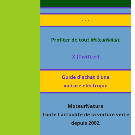
- - -
Profiter de tout
MoteurNature
X (Twitter)
Guide d'achat d'une
voiture électrique
MoteurNature
Toute l'actualité de la voiture verte
depuis 2002.