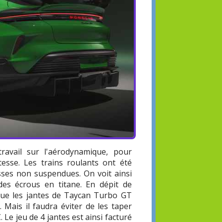
avail sur l'aérodynamique, pour
tesse. Les trains roulants ont été
sses non suspendues. On voit ainsi
es écrous en titane. En dépit de
que les jantes de Taycan Turbo GT
 Mais il faudra éviter de les taper
 Le jeu de 4 jantes est ainsi facturé