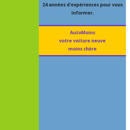
24 années d'expériences pour vous
informer.
AutoMoins
votre voiture neuve
moins chère