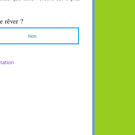
e rêver ?
Non.
tation