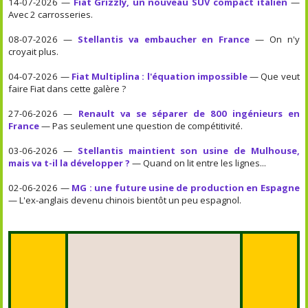
14-07-2026 —
Fiat Grizzly, un nouveau SUV compact italien
—
Avec 2 carrosseries.
08-07-2026 —
Stellantis va embaucher en France
— On n'y
croyait plus.
04-07-2026 —
Fiat Multiplina : l'équation impossible
— Que veut
faire Fiat dans cette galère ?
27-06-2026 —
Renault va se séparer de 800 ingénieurs en
France
— Pas seulement une question de compétitivité.
03-06-2026 —
Stellantis maintient son usine de Mulhouse,
mais va t-il la développer ?
— Quand on lit entre les lignes...
02-06-2026 —
MG : une future usine de production en Espagne
— L'ex-anglais devenu chinois bientôt un peu espagnol.