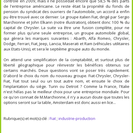
contrôle en 2009, mais il ne possédait encore que 58,5 % des parts
de l'entreprise américaine. Le reste était la propriété du fonds de
pension du syndicat des ouvriers de l'automobile, un accord a enfin
pu être trouvé avec ce dernier. Le groupe italien Fiat, dirigé par Sergio
Marchionne et John Elkann (notre illustration), obtient donc 100 % du
capital de Chrysler. La suite va être une fusion complète, pour ne
former plus qu'une seule entreprise, un groupe automobile global,
qui gèrera les marques suivantes : Abarth, Alfa Romeo, Chrysler,
Dodge, Ferrari, Fiat, Jeep, Lancia, Maserati et Ram (véhicules utilitaires
aux Etats-Unis), et sera le septième groupe auto du monde.
On attend une simplification de la comptabilité, et surtout plus de
liberté géographique pour réinvestir les bénéfices obtenus sur
certains marchés. Deux questions vont se poser très rapidement.
D'abord le choix du nom du nouveau groupe. Fiat-Chrysler, Chrysler-
Fiat, Fiat tout seul ou un tout autre nom, et ensuite le choix de
l'implantation du siège. Turin ou Detroit ? Comme la France, l'Italie
n'est hélas pas le meilleur choix pour une entreprise mondiale. Pour
ce qu'on connait de M.Marchionne, il n'y a aucun doute que toutes les
options seront sur la table, Amsterdam est donc aussi en lice...
Rubrique(s) et mot(s)-clé :
Fiat
;
industrie-production