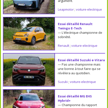
argument.
Leapmotor
;
voiture-electrique
Essai détaillé Renault
Twingo E-Tech
— L'électrique championne de
sobriété.
Renault
;
voiture-electrique
Essai détaillé Suzuki e-Vitara
— Pas une championne mais
une bonne à tout faire qui se
révèlera au quotidien.
Suzuki
;
voiture-electrique
Essai détaillé MG EHS
Hybrid+
— Championne du rapport