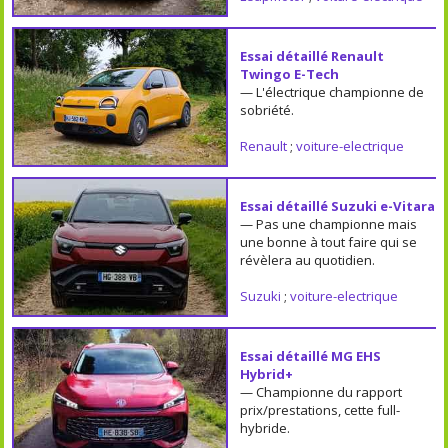
Essai détaillé Renault
Twingo E-Tech
— L'électrique championne de
sobriété.
Renault
;
voiture-electrique
Essai détaillé Suzuki e-Vitara
— Pas une championne mais
une bonne à tout faire qui se
révèlera au quotidien.
Suzuki
;
voiture-electrique
Essai détaillé MG EHS
Hybrid+
— Championne du rapport
prix/prestations, cette full-
hybride.