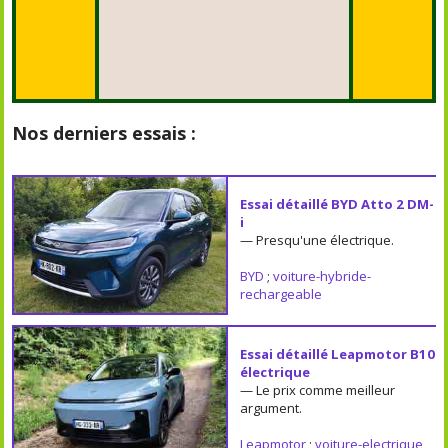
Nos derniers essais :
Essai détaillé BYD Atto 2 DM-
i
— Presqu'une électrique.
BYD
;
voiture-hybride-
rechargeable
Essai détaillé Leapmotor B10
électrique
— Le prix comme meilleur
argument.
Leapmotor
;
voiture-electrique