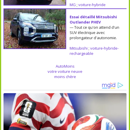
MG
;
voiture-hybride
Essai détaillé Mitsubishi
Outlander PHEV
— Tout ce qu'on attend d'un
SUV électrique avec
prolongateur d'autonomie.
Mitsubishi
;
voiture-hybride-
rechargeable
AutoMoins
votre voiture neuve
moins chère