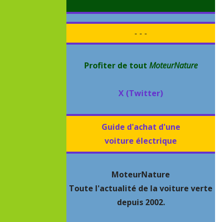
- - -
Profiter de tout
MoteurNature
X (Twitter)
Guide d'achat d'une
voiture électrique
MoteurNature
Toute l'actualité de la voiture verte
depuis 2002.