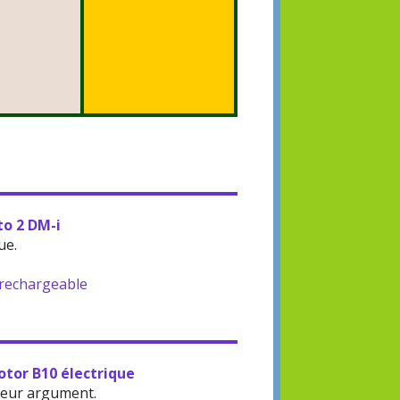
to 2 DM-i
ue.
-rechargeable
otor B10 électrique
leur argument.