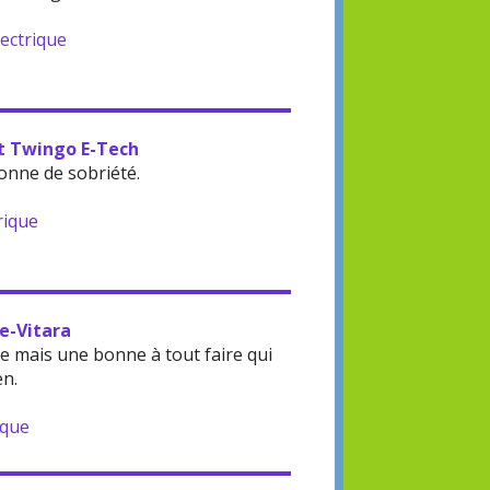
lectrique
lt Twingo E-Tech
onne de sobriété.
rique
 e-Vitara
 mais une bonne à tout faire qui
en.
ique