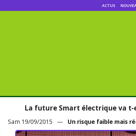
ACTUS
NOUVE
La future Smart électrique va t-e
Sam 19/09/2015 —
Un risque faible mais ré