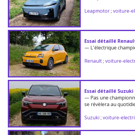
Leapmotor
;
voiture-e
Essai détaillé Renau
— L'électrique champi
Renault
;
voiture-elect
Essai détaillé Suzuki
— Pas une championne
se révèlera au quotidi
Suzuki
;
voiture-electr