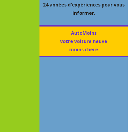
24 années d'expériences pour vous
informer.
AutoMoins
votre voiture neuve
moins chère