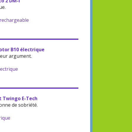
to 2 DM-i
ue.
-rechargeable
otor B10 électrique
leur argument.
lectrique
lt Twingo E-Tech
onne de sobriété.
rique