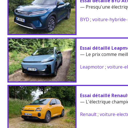
Essai détaillé BYD At
— Presqu'une électriq
BYD
;
voiture-hybride
Essai détaillé Leapm
— Le prix comme meil
Leapmotor
;
voiture-e
Essai détaillé Renau
— L'électrique champi
Renault
;
voiture-elect