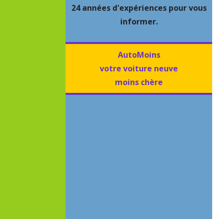
24 années d'expériences pour vous
informer.
AutoMoins
votre voiture neuve
moins chère