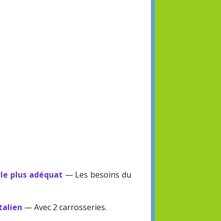
 le plus adéquat
— Les besoins du
talien
— Avec 2 carrosseries.