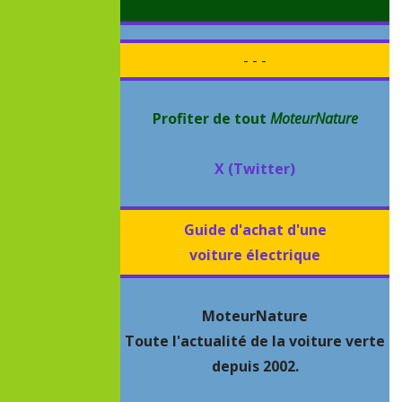
- - -
Profiter de tout
MoteurNature
X (Twitter)
Guide d'achat d'une
voiture électrique
MoteurNature
Toute l'actualité de la voiture verte
depuis 2002.