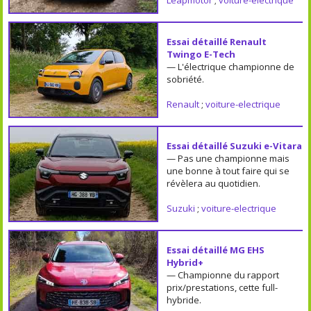
Essai détaillé Renault
Twingo E-Tech
— L'électrique championne de
sobriété.
Renault
;
voiture-electrique
Essai détaillé Suzuki e-Vitara
— Pas une championne mais
une bonne à tout faire qui se
révèlera au quotidien.
Suzuki
;
voiture-electrique
Essai détaillé MG EHS
Hybrid+
— Championne du rapport
prix/prestations, cette full-
hybride.