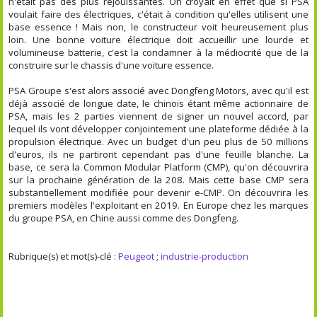
n'était pas des plus réjouissantes. On croyait en effet que si PSA
voulait faire des électriques, c'était à condition qu'elles utilisent une
base essence ! Mais non, le constructeur voit heureusement plus
loin. Une bonne voiture électrique doit accueillir une lourde et
volumineuse batterie, c'est la condamner à la médiocrité que de la
construire sur le chassis d'une voiture essence.
PSA Groupe s'est alors associé avec Dongfeng Motors, avec qu'il est
déjà associé de longue date, le chinois étant même actionnaire de
PSA, mais les 2 parties viennent de signer un nouvel accord, par
lequel ils vont développer conjointement une plateforme dédiée à la
propulsion électrique. Avec un budget d'un peu plus de 50 millions
d'euros, ils ne partiront cependant pas d'une feuille blanche. La
base, ce sera la Common Modular Platform (CMP), qu'on découvrira
sur la prochaine génération de la 208. Mais cette base CMP sera
substantiellement modifiée pour devenir e-CMP. On découvrira les
premiers modèles l'exploitant en 2019. En Europe chez les marques
du groupe PSA, en Chine aussi comme des Dongfeng.
Rubrique(s) et mot(s)-clé :
Peugeot
;
industrie-production