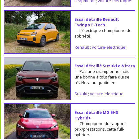
Leapmotor
;
voiture-electrique
Essai détaillé Renault
Twingo E-Tech
— L'électrique championne de
sobriété.
Renault
;
voiture-electrique
Essai détaillé Suzuki e-Vitara
— Pas une championne mais
une bonne à tout faire qui se
révèlera au quotidien.
Suzuki
;
voiture-electrique
Essai détaillé MG EHS
Hybrid+
— Championne du rapport
prix/prestations, cette full-
hybride.