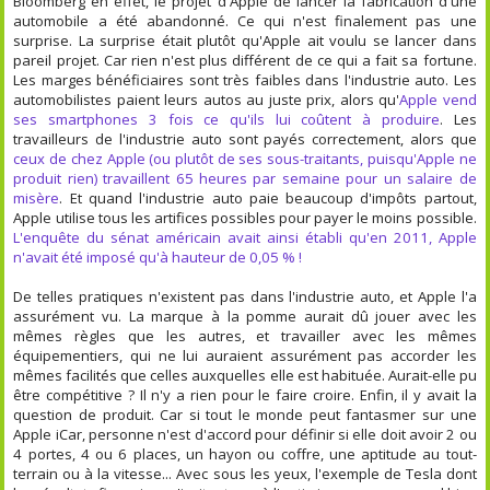
Bloomberg en effet, le projet d'Apple de lancer la fabrication d'une
automobile a été abandonné. Ce qui n'est finalement pas une
surprise. La surprise était plutôt qu'Apple ait voulu se lancer dans
pareil projet. Car rien n'est plus différent de ce qui a fait sa fortune.
Les marges bénéficiaires sont très faibles dans l'industrie auto. Les
automobilistes paient leurs autos au juste prix, alors qu'
Apple vend
ses smartphones 3 fois ce qu'ils lui coûtent à produire
. Les
travailleurs de l'industrie auto sont payés correctement, alors que
ceux de chez Apple (ou plutôt de ses sous-traitants, puisqu'Apple ne
produit rien) travaillent 65 heures par semaine pour un salaire de
misère
. Et quand l'industrie auto paie beaucoup d'impôts partout,
Apple utilise tous les artifices possibles pour payer le moins possible.
L'enquête du sénat américain avait ainsi établi qu'en 2011, Apple
n'avait été imposé qu'à hauteur de 0,05 % !
De telles pratiques n'existent pas dans l'industrie auto, et Apple l'a
assurément vu. La marque à la pomme aurait dû jouer avec les
mêmes règles que les autres, et travailler avec les mêmes
équipementiers, qui ne lui auraient assurément pas accorder les
mêmes facilités que celles auxquelles elle est habituée. Aurait-elle pu
être compétitive ? Il n'y a rien pour le faire croire. Enfin, il y avait la
question de produit. Car si tout le monde peut fantasmer sur une
Apple iCar, personne n'est d'accord pour définir si elle doit avoir 2 ou
4 portes, 4 ou 6 places, un hayon ou coffre, une aptitude au tout-
terrain ou à la vitesse... Avec sous les yeux, l'exemple de Tesla dont