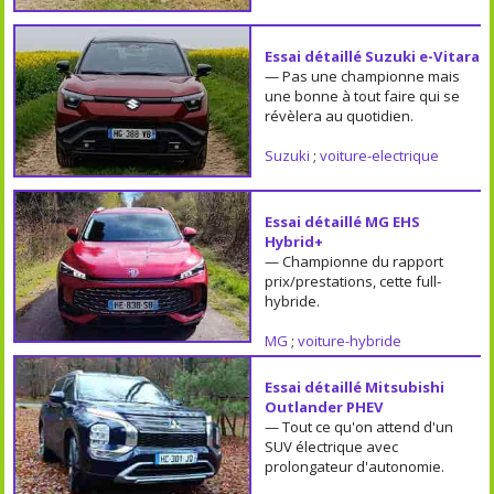
Essai détaillé Suzuki e-Vitara
— Pas une championne mais
une bonne à tout faire qui se
révèlera au quotidien.
Suzuki
;
voiture-electrique
Essai détaillé MG EHS
Hybrid+
— Championne du rapport
prix/prestations, cette full-
hybride.
MG
;
voiture-hybride
Essai détaillé Mitsubishi
Outlander PHEV
— Tout ce qu'on attend d'un
SUV électrique avec
prolongateur d'autonomie.