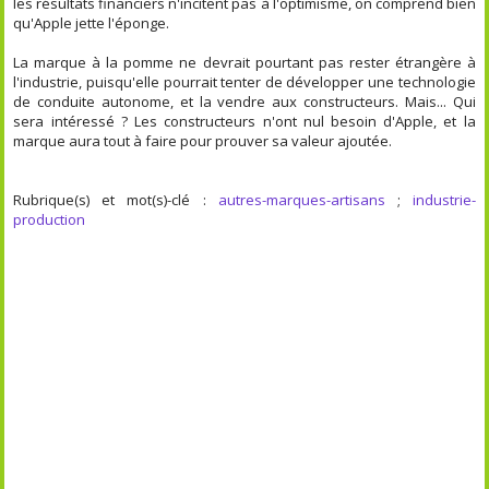
les résultats financiers n'incitent pas à l'optimisme, on comprend bien
qu'Apple jette l'éponge.
La marque à la pomme ne devrait pourtant pas rester étrangère à
l'industrie, puisqu'elle pourrait tenter de développer une technologie
de conduite autonome, et la vendre aux constructeurs. Mais... Qui
sera intéressé ? Les constructeurs n'ont nul besoin d'Apple, et la
marque aura tout à faire pour prouver sa valeur ajoutée.
Rubrique(s) et mot(s)-clé :
autres-marques-artisans
;
industrie-
production