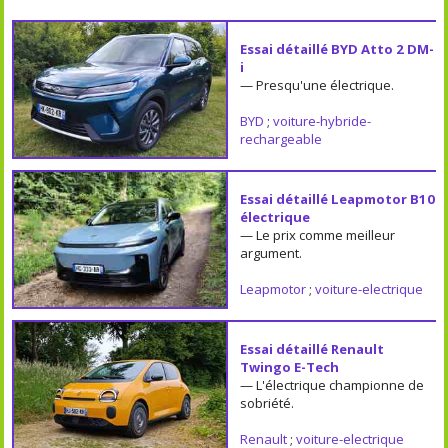
Essai détaillé BYD Atto 2 DM-
i
— Presqu'une électrique.
BYD
;
voiture-hybride-
rechargeable
Essai détaillé Leapmotor B10
électrique
— Le prix comme meilleur
argument.
Leapmotor
;
voiture-electrique
Essai détaillé Renault
Twingo E-Tech
— L'électrique championne de
sobriété.
Renault
;
voiture-electrique