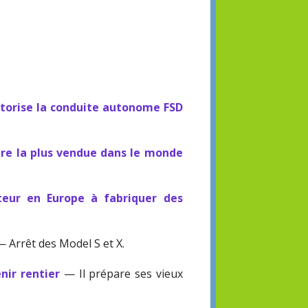
utorise la conduite autonome FSD
ure la plus vendue dans le monde
cteur en Europe à fabriquer des
 Arrêt des Model S et X.
nir rentier
— Il prépare ses vieux