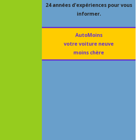
24 années d'expériences pour vous
informer.
AutoMoins
votre voiture neuve
moins chère