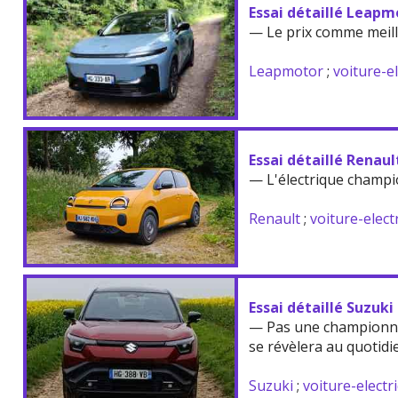
Essai détaillé Leapm
— Le prix comme meil
Leapmotor
;
voiture-e
Essai détaillé Renau
— L'électrique champi
Renault
;
voiture-elect
Essai détaillé Suzuki
— Pas une championne
se révèlera au quotidi
Suzuki
;
voiture-electr