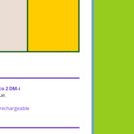
to 2 DM-i
ue.
-rechargeable