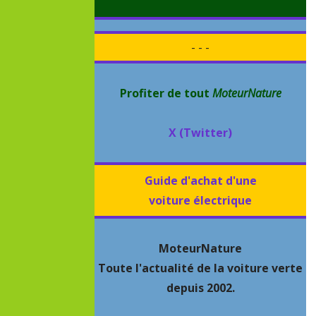
- - -
Profiter de tout
MoteurNature
X (Twitter)
Guide d'achat d'une
voiture électrique
MoteurNature
Toute l'actualité de la voiture verte
depuis 2002.