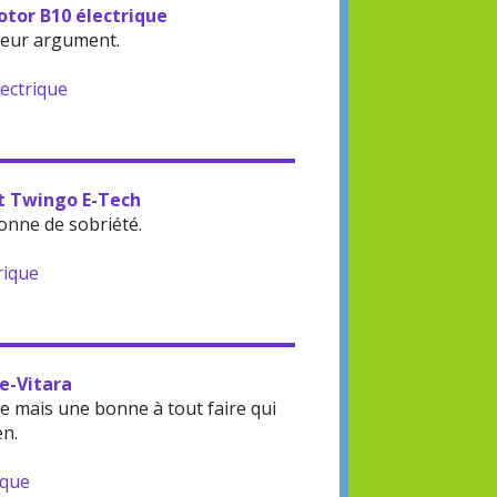
otor B10 électrique
leur argument.
lectrique
lt Twingo E-Tech
onne de sobriété.
rique
 e-Vitara
 mais une bonne à tout faire qui
en.
ique