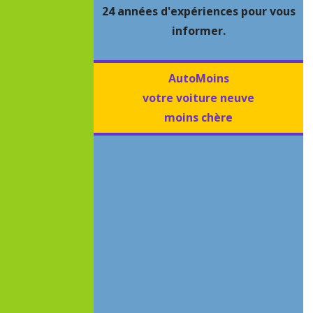
24 années d'expériences pour vous
informer.
AutoMoins
votre voiture neuve
moins chère