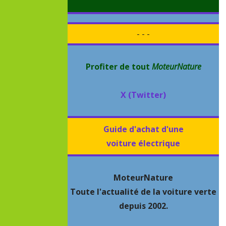
- - -
Profiter de tout
MoteurNature
X (Twitter)
Guide d'achat d'une
voiture électrique
MoteurNature
Toute l'actualité de la voiture verte
depuis 2002.