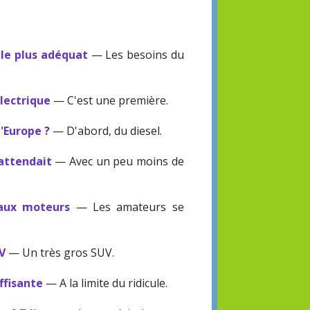
 le plus adéquat
— Les besoins du
électrique
— C'est une première.
l'Europe ?
— D'abord, du diesel.
'attendait
— Avec un peu moins de
eaux moteurs
— Les amateurs se
UV
— Un très gros SUV.
ffisante
— A la limite du ridicule.