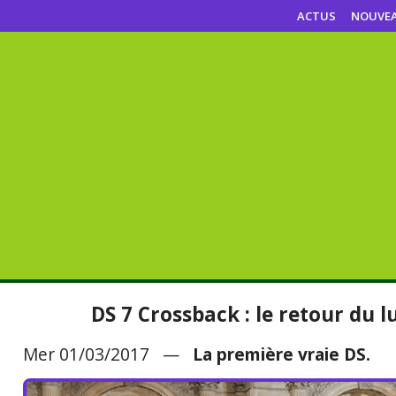
ACTUS
NOUVE
DS 7 Crossback : le retour du l
Mer 01/03/2017 —
La première vraie DS.