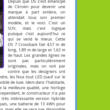
Depuis que DS s'est émancipé
de Citroën pour devenir une
marque à part entière, on
attendait tous son premier
modèle, et le voici. C'est un
SUV, mais c'est logique
puisque c'est aujourd'hui ce
qui se vend le mieux. Cette
DS 7 Crossback fait 4,57 m de
long, 1,89 m de large et 1,62 m
de haut. Les grandes lignes ne
sont pas particulièrement
originales, mais on voit par
contre que les designers ont
andre, les feux tout LED (sauf sur le
bile de luxe. Idem dans l'habitacle,
e la meilleure qualité, une horloge
 cependant, le constructeur n'a pas
e très intéressante version hybride
iques, une batterie de 13 kWh pour
n, mais elle ne sera pas disponible