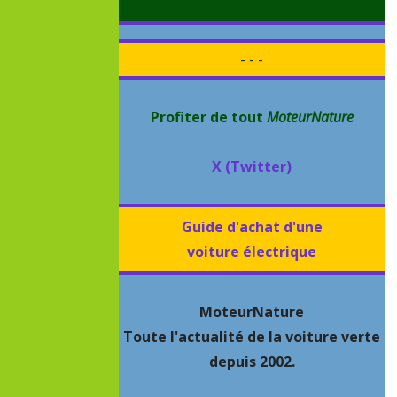
- - -
Profiter de tout
MoteurNature
X (Twitter)
Guide d'achat d'une
voiture électrique
MoteurNature
Toute l'actualité de la voiture verte
depuis 2002.