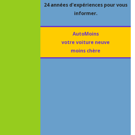
24 années d'expériences pour vous
informer.
AutoMoins
votre voiture neuve
moins chère