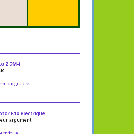
to 2 DM-i
ue.
-rechargeable
otor B10 électrique
leur argument.
lectrique