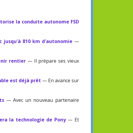
utorise la conduite autonome FSD
ec jusqu'à 810 km d'autonomie
—
nir rentier
— Il prépare ses vieux
ble est déjà prêt
— En avance sur
ts
— Avec un nouveau partenaire
sera la technologie de Pony
— Et