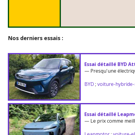
Nos derniers essais :
Essai détaillé BYD At
— Presqu'une électriq
BYD
;
voiture-hybride
Essai détaillé Leapm
— Le prix comme meil
Leapmotor
;
voiture-e