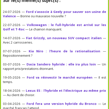
Sur le(s) même(s) sujet(s) :
24-07-2026 —
Ford s'associe à Geely pour sauver son usine de
Valence
— Bonne ou mauvaise nouvelle ?
22-07-2026 —
Volkswagen : le full-hybride est arrivé sur les
Golf et T-Roc
— Le chainon manquant.
14-07-2026 —
Fiat Grizzly, un nouveau SUV compact italien
—
Avec 2 carrosseries.
07-07-2026 —
Kia Niro : l'heure de la rationalisation
—
Repositionnement ?
03-07-2026 —
Dacia Sandero hybride : elle ira plus loin
— Un
rapport prix/prestations étonnant.
19-05-2026 —
Ford va réinvestir le marché européen
— Il est
temps.
18-04-2026 —
Lexus ES : l'hybride et l'électrique au même prix
— Au client de choisir.
03-04-2026 —
Ford fera une version hybride du Bronco
— Le
marché français l'attend.