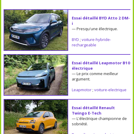
Essai détaillé BYD Atto 2 DM-
i
— Presqu'une électrique.
BYD
;
voiture-hybride-
rechargeable
Essai détaillé Leapmotor B10
électrique
— Le prix comme meilleur
argument.
Leapmotor
;
voiture-electrique
Essai détaillé Renault
Twingo E-Tech
— L'électrique championne de
sobriété.