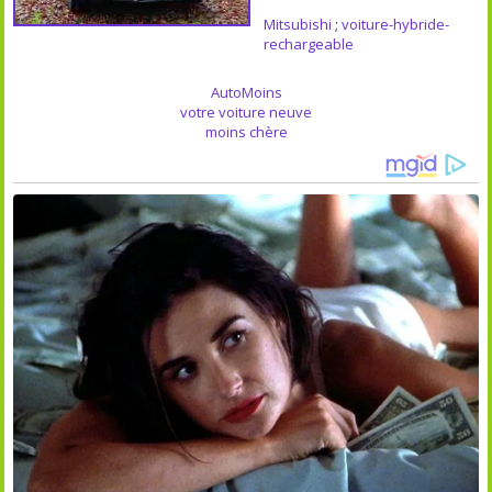
Mitsubishi
;
voiture-hybride-
rechargeable
AutoMoins
votre voiture neuve
moins chère