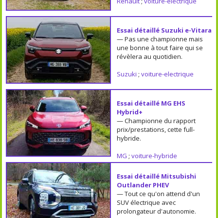
Renault
;
voiture-electrique
Essai détaillé Suzuki e-Vitara
— Pas une championne mais
une bonne à tout faire qui se
révèlera au quotidien.
Suzuki
;
voiture-electrique
Essai détaillé MG EHS
Hybrid+
— Championne du rapport
prix/prestations, cette full-
hybride.
MG
;
voiture-hybride
Essai détaillé Mitsubishi
Outlander PHEV
— Tout ce qu'on attend d'un
SUV électrique avec
prolongateur d'autonomie.