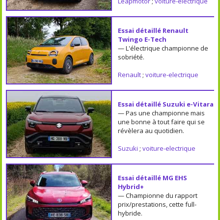
Leapmotor
;
voiture-electrique
Essai détaillé Renault
Twingo E-Tech
— L'électrique championne de
sobriété.
Renault
;
voiture-electrique
Essai détaillé Suzuki e-Vitara
— Pas une championne mais
une bonne à tout faire qui se
révèlera au quotidien.
Suzuki
;
voiture-electrique
Essai détaillé MG EHS
Hybrid+
— Championne du rapport
prix/prestations, cette full-
hybride.