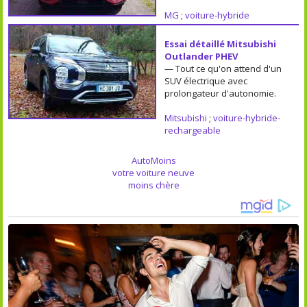
MG
;
voiture-hybride
Essai détaillé Mitsubishi
Outlander PHEV
— Tout ce qu'on attend d'un
SUV électrique avec
prolongateur d'autonomie.
Mitsubishi
;
voiture-hybride-
rechargeable
AutoMoins
votre voiture neuve
moins chère