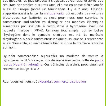
ses modèles les plus luxueux. Il s'agissait de Genesis, et après des
résultats honorables aux Etats-Unis, elle est en passe d'être lancée
aussi en Europe (après un faux-départ il y a 2 ans). Hyundai
s'apprête aussi à lancer la
marque Ioniq
, qui est celle des voitures
électriques, sur batterie, et c'est pour nous une surprise, le
constructeur sud-coréen va distinguer ses modèles électriques
alimentées par une pile à combustible à hydrogène, avec une
nouvelle marque :
HTWO
. Un nom tout simple, qui symbolise
l'hydrogène dont le symbole chimique est H
2
. La molécule
d'hydrogène. Mais le constructeur indique aussi que ce H représente
aussi l'Humanité, en même temps bien sûr que la première lettre de
son nom.
Hyundai commercialise aujourd'hui un modème de voiture à
hydrogène, le SUV Nexo, et il teste aussi une petite flotte de
poids
lourds Xcient à hydrogène
. Ces véhicules devraient prochainement
recevoir un badge HTWO.
Rubrique(s) et mot(s)-clé :
Hyundai
;
commerce-distribution