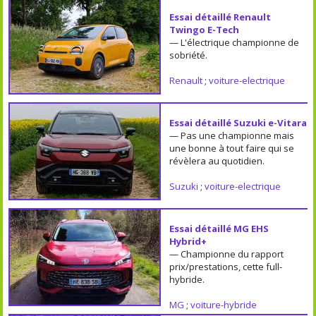
Essai détaillé Renault
Twingo E-Tech
— L'électrique championne de
sobriété.
Renault
;
voiture-electrique
Essai détaillé Suzuki e-Vitara
— Pas une championne mais
une bonne à tout faire qui se
révèlera au quotidien.
Suzuki
;
voiture-electrique
Essai détaillé MG EHS
Hybrid+
— Championne du rapport
prix/prestations, cette full-
hybride.
MG
;
voiture-hybride