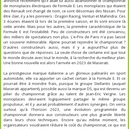
annoncé récemment qu'il allait lui aussi abandonner le championnat
de monoplaces électriques de Formule E. Les monoplaces qui étaient
des Renault ont changé de nom, ce sont désormais des Nissan. Pour
être clair, il y a les pionniers : Dragon Racing, Venturi et Mahindra. Ces
3 écuries étaient là lors de la première saison, et ils sont encore là
cette année. Mais pour les autres, la première caractéristique de la
Formule E est l'instabilité. Peu de constructeurs ont été convaincu,
des milliers de spectateurs non plus. L'e-Prix de Paris n'a pas laissé
un souvenir mémorable. Alpine pourrait rejoindre le championnat ?
D'autres constructeurs aussi, mais il y a aujourd'hui plus de
questions que de réponses. La seule chose de certaine est que tout
le monde discute avec tout le monde, à la recherche du meilleur plan.
Une bonne nouvelle est alors l'arrivée en 2023 de Maserati.
La prestigieuse marque italienne a un glorieux palmarès en sport
automobile, elle va apporter un cachet certain à la Formule E. Et ce
pourrait être à moindre frais, puisque le groupe Stellantis (auquel
Maserati appartient), possède aussi la marque DS, qui est devenu un
pilier du championnat grâce au talent de Jean-Eric Vergne. Les
monoplaces devraient logiquement partager le même groupe
propulseur, et il y aurait probablement d'autres synergies. On verra
surtout qu'à l'horizon 2023, une évolution programmée du
championnat donnera aux constructeurs une plus grande liberté
dans leurs choix techniques. Encore qu'au même moment, les
organisateurs voudraient réduire le coût du championnat, ce qui est