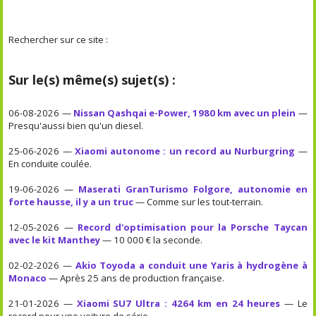
Rechercher sur ce site :
Sur le(s) même(s) sujet(s) :
06-08-2026 —
Nissan Qashqai e-Power, 1980 km avec un plein
—
Presqu'aussi bien qu'un diesel.
25-06-2026 —
Xiaomi autonome : un record au Nurburgring
—
En conduite coulée.
19-06-2026 —
Maserati GranTurismo Folgore, autonomie en
forte hausse, il y a un truc
— Comme sur les tout-terrain.
12-05-2026 —
Record d'optimisation pour la Porsche Taycan
avec le kit Manthey
— 10 000 € la seconde.
02-02-2026 —
Akio Toyoda a conduit une Yaris à hydrogène à
Monaco
— Après 25 ans de production française.
21-01-2026 —
Xiaomi SU7 Ultra : 4264 km en 24 heures
— Le
record pour une voiture de série.