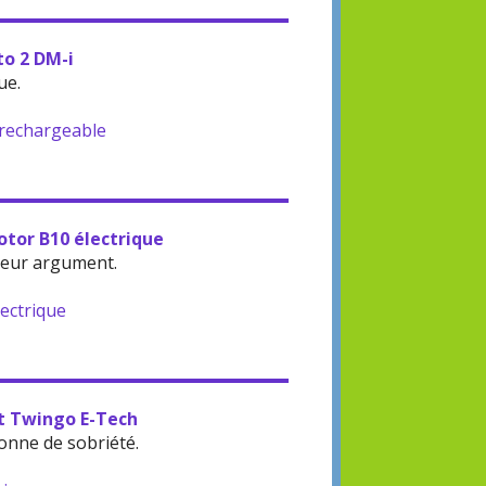
to 2 DM-i
ue.
-rechargeable
otor B10 électrique
leur argument.
lectrique
lt Twingo E-Tech
onne de sobriété.