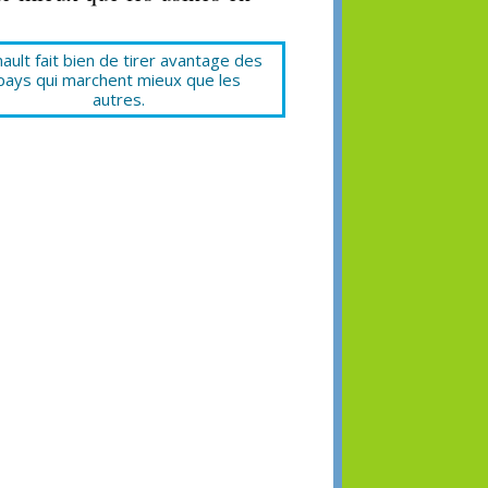
ault fait bien de tirer avantage des
pays qui marchent mieux que les
autres.