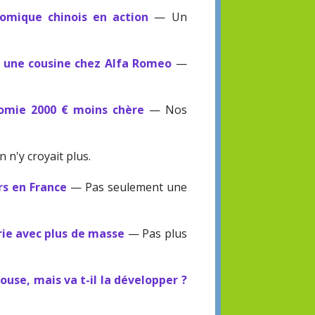
nomique chinois en action
— Un
 une cousine chez Alfa Romeo
—
omie 2000 € moins chère
— Nos
 n'y croyait plus.
rs en France
— Pas seulement une
ie avec plus de masse
— Pas plus
ouse, mais va t-il la développer ?