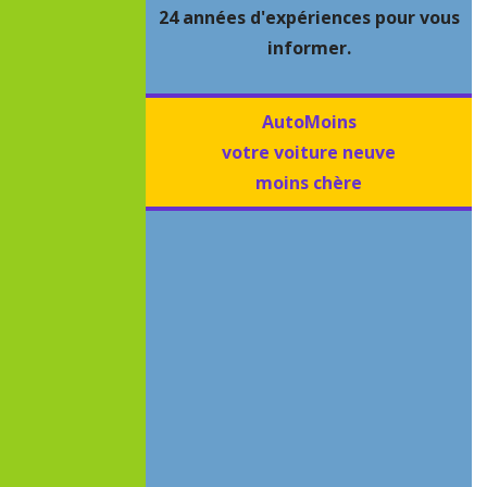
24 années d'expériences pour vous
informer.
AutoMoins
votre voiture neuve
moins chère