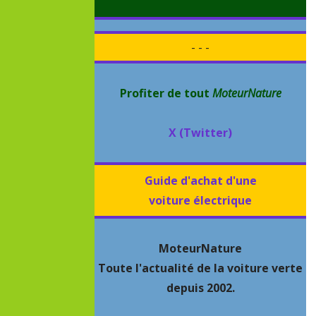
- - -
Profiter de tout
MoteurNature
X (Twitter)
Guide d'achat d'une
voiture électrique
MoteurNature
Toute l'actualité de la voiture verte
depuis 2002.