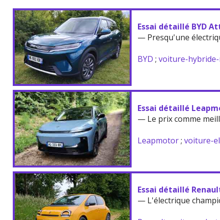
Essai détaillé BYD At
— Presqu'une électriq
BYD
;
voiture-hybride
Essai détaillé Leapm
— Le prix comme meil
Leapmotor
;
voiture-e
Essai détaillé Renau
— L'électrique champi