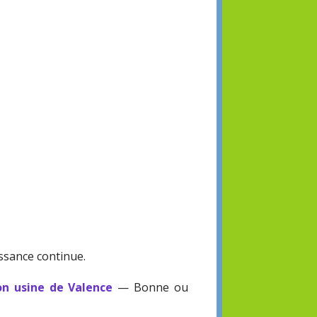
ssance continue.
on usine de Valence
— Bonne ou